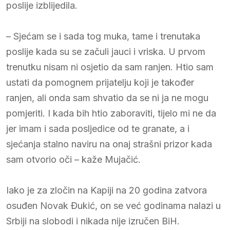
poslije izblijedila.
– Sjećam se i sada tog muka, tame i trenutaka
poslije kada su se začuli jauci i vriska. U prvom
trenutku nisam ni osjetio da sam ranjen. Htio sam
ustati da pomognem prijatelju koji je također
ranjen, ali onda sam shvatio da se ni ja ne mogu
pomjeriti. I kada bih htio zaboraviti, tijelo mi ne da
jer imam i sada posljedice od te granate, a i
sjećanja stalno naviru na onaj strašni prizor kada
sam otvorio oči – kaže Mujačić.
Iako je za zločin na Kapiji na 20 godina zatvora
osuđen Novak Đukić, on se već godinama nalazi u
Srbiji na slobodi i nikada nije izručen BiH.