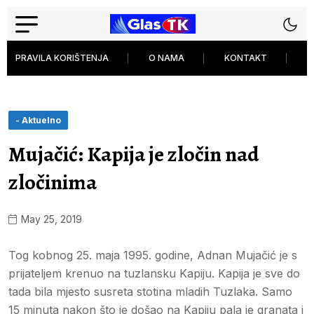
PRAVILA KORIŠTENJA
O NAMA
KONTAKT
P
- Aktuelno
Mujačić: Kapija je zločin nad
zločinima
May 25, 2019
Tog kobnog 25. maja 1995. godine, Adnan Mujačić je s
prijateljem krenuo na tuzlansku Kapiju. Kapija je sve do
tada bila mjesto susreta stotina mladih Tuzlaka. Samo
15 minuta nakon što je došao na Kapiju pala je granata i