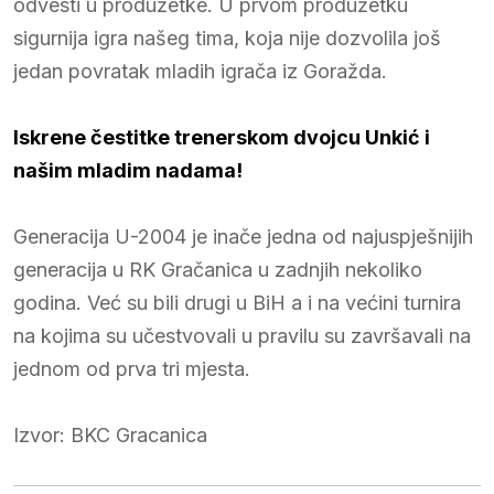
odvesti u produžetke. U prvom produžetku
sigurnija igra našeg tima, koja nije dozvolila još
jedan povratak mladih igrača iz Goražda.
Iskrene čestitke trenerskom dvojcu Unkić i
našim mladim nadama!
Generacija U-2004 je inače jedna od najuspješnijih
generacija u RK Gračanica u zadnjih nekoliko
godina. Već su bili drugi u BiH a i na većini turnira
na kojima su učestvovali u pravilu su završavali na
jednom od prva tri mjesta.
Izvor: BKC Gracanica