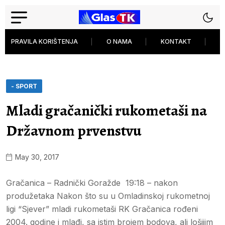
PRAVILA KORIŠTENJA
O NAMA
KONTAKT
P
- SPORT
Mladi gračanički rukometaši na
Državnom prvenstvu
May 30, 2017
Gračanica – Radnički Goražde 19:18 – nakon
produžetaka Nakon što su u Omladinskoj rukometnoj
ligi “Sjever” mladi rukometaši RK Gračanica rođeni
2004. godine i mlađi, sa istim brojem bodova, ali lošijim