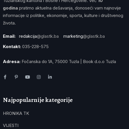
Tuzlanskog kantona i Bosne i Hercegovine. Već
10
godina
pratimo aktuelna dešavanja, donoseći vam najnovije
informacije iz politike, ekonomije, sporta, kulture i društvenog
života.
Email:
redakcija
@glastk.ba
marketing
@glastk.ba
Kontakt:
035-228-575
Adresa:
Fočanska do 1A, 75000 Tuzla | Book d.o.o Tuzla
Najpopularnije kategorije
HRONIKA TK
VIJESTI