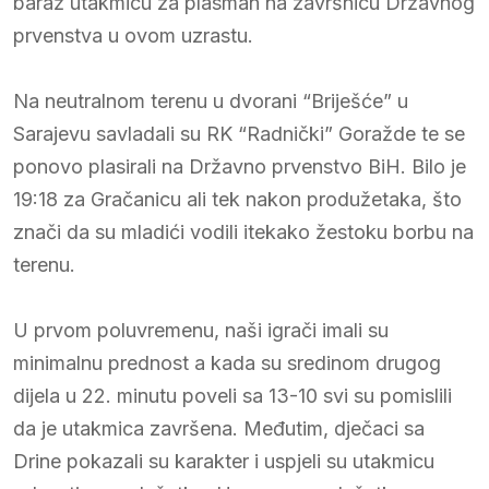
baraž utakmicu za plasman na završnicu Državnog
prvenstva u ovom uzrastu.
Na neutralnom terenu u dvorani “Briješće” u
Sarajevu savladali su RK “Radnički” Goražde te se
ponovo plasirali na Državno prvenstvo BiH. Bilo je
19:18 za Gračanicu ali tek nakon produžetaka, što
znači da su mladići vodili itekako žestoku borbu na
terenu.
U prvom poluvremenu, naši igrači imali su
minimalnu prednost a kada su sredinom drugog
dijela u 22. minutu poveli sa 13-10 svi su pomislili
da je utakmica završena. Međutim, dječaci sa
Drine pokazali su karakter i uspjeli su utakmicu