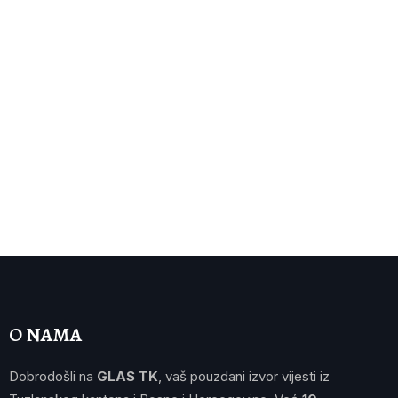
O NAMA
Dobrodošli na
GLAS TK
, vaš pouzdani izvor vijesti iz