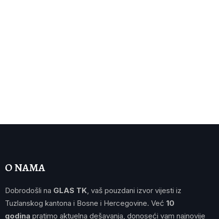
O NAMA
Dobrodošli na
GLAS TK
, vaš pouzdani izvor vijesti iz
Tuzlanskog kantona i Bosne i Hercegovine. Već
10
godina
pratimo aktuelna dešavanja, donoseći vam najnovije