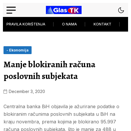
PRAVILA KORIŠTENJA
O NAMA
KONTAKT
P
- Ekonomija
Manje blokiranih računa
poslovnih subjekata
December 3, 2020
Centralna banka BiH objavila je ažurirane podatke o
blokiranim računima poslovnih subjekata u BiH na
kraju novembra, prema kojima je blokirano 95.997
računa poslovnih subjekata, što je manje za 488 u