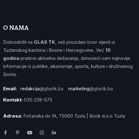
O NAMA
Dobrodošli na
GLAS TK
, vaš pouzdani izvor vijesti iz
Tuzlanskog kantona i Bosne i Hercegovine. Već
10
godina
pratimo aktuelna dešavanja, donoseći vam najnovije
informacije iz politike, ekonomije, sporta, kulture i društvenog
života.
Email:
redakcija
@glastk.ba
marketing
@glastk.ba
Kontakt:
035-228-575
Adresa:
Fočanska do 1A, 75000 Tuzla | Book d.o.o Tuzla