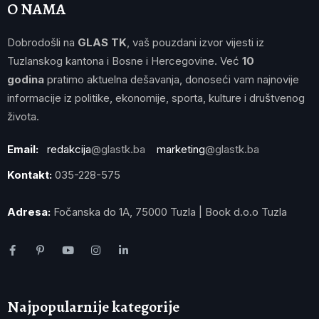
O NAMA
Dobrodošli na
GLAS TK
, vaš pouzdani izvor vijesti iz
Tuzlanskog kantona i Bosne i Hercegovine. Već
10
godina
pratimo aktuelna dešavanja, donoseći vam najnovije
informacije iz politike, ekonomije, sporta, kulture i društvenog
života.
Email:
redakcija
@glastk.ba
marketing
@glastk.ba
Kontakt:
035-228-575
Adresa:
Fočanska do 1A, 75000 Tuzla | Book d.o.o Tuzla
Najpopularnije kategorije