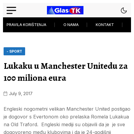
PRAVILA KORIŠTENJA
O NAMA
KONTAKT
P
- SPORT
Lukaku u Manchester Unitedu za
100 miliona eura
July 9, 2017
Engleski nogometni velikan Manchester United postigao
je dogovor s Evertonom oko prelaska Romela Lukakua
na Old Traford. Engleski mediji su objavili da je je sve
dogovoreno među klubovima i da je 24-godišnji