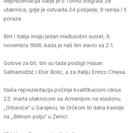
Reprezentacija Italije je u Torinu odigrala 38
utakmica, gdje je ostvarila 24 pobjede, 9 remija i 5
poraza.
BiH i Italija imaju jedan međusobni susret, 6.
novembra 1996. kada je naš tim slavio sa 2:1.
Golove za bh. tim su tada postigli Hasan
Salihamidžić i Elvir Bolić, a za Italiju Enrico Chiesa.
Naša reprezentacija počinje kvalifikacioni ciklus
23. marta utakmicom sa Armenijom na stadionu
„Grbavica“ u Sarajevu, te Grčkom tri dana kasnije
na „Bilinom polju“ u Zenici.