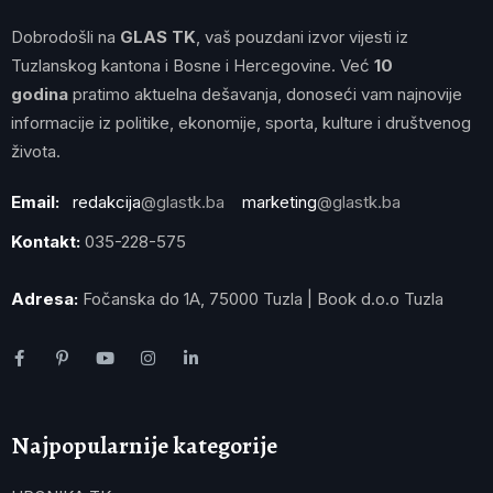
Dobrodošli na
GLAS TK
, vaš pouzdani izvor vijesti iz
Tuzlanskog kantona i Bosne i Hercegovine. Već
10
godina
pratimo aktuelna dešavanja, donoseći vam najnovije
informacije iz politike, ekonomije, sporta, kulture i društvenog
života.
Email:
redakcija
@glastk.ba
marketing
@glastk.ba
Kontakt:
035-228-575
Adresa:
Fočanska do 1A, 75000 Tuzla | Book d.o.o Tuzla
Najpopularnije kategorije