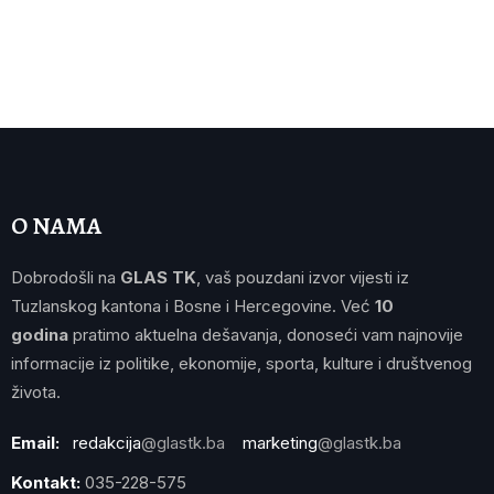
O NAMA
Dobrodošli na
GLAS TK
, vaš pouzdani izvor vijesti iz
Tuzlanskog kantona i Bosne i Hercegovine. Već
10
godina
pratimo aktuelna dešavanja, donoseći vam najnovije
informacije iz politike, ekonomije, sporta, kulture i društvenog
života.
Email:
redakcija
@glastk.ba
marketing
@glastk.ba
Kontakt:
035-228-575