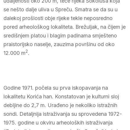
udaljenosti oko 200 m, teče rijeka Sokoluša koja
se nešto dalje uliva u Spreču. Smatra se da su u
dalekoj prošlosti obje rijeke tekle neposredno
pored arheološkog lokaliteta. Brežuljak, na čijem je
središnjem platou i blagim padinama smješteno
praistorijsko naselje, zauzima površinu od oko
2
12.000 m
.
Godine 1971. počela su prva iskopavanja na
lokalitetu Korića han. Konstatovan je kulturni sloj
debljine do 2,7 m. Urađeno je nekoliko istražnih
sondi. Detaljnija istraživanja su sprovedena 1972-
1975. godine u okviru arheoloških istraživanja