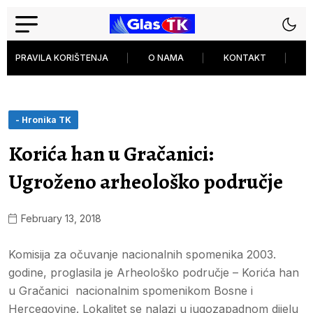
PRAVILA KORIŠTENJA
O NAMA
KONTAKT
P
- Hronika TK
Korića han u Gračanici:
Ugroženo arheološko područje
February 13, 2018
Komisija za očuvanje nacionalnih spomenika 2003.
godine, proglasila je Arheološko područje – Korića han
u Gračanici nacionalnim spomenikom Bosne i
Hercegovine. Lokalitet se nalazi u jugozapadnom dijelu