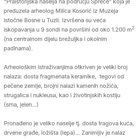
“Praistorijska naselja na području Spreče” koja je
preduzela arheolog Milica Kosorić iz Muzeja
istočne Bosne u Tuzli. Izvršena su veća
2
iskopavanja u 9 sondi na površini od oko 1.200 m
(na centralnom dijelu brežuljka i okolnim
padinama).
Arheološkim istraživanjima otkriven je veliki broj
nalaza: dosta fragmenata keramike, tegovi od
pečene zemlje, brojni nalazi kamenih nožića,
strugalica i nukleusa, kao i životinjskih kostiju
(srna, jelen…)
Pronađeno je veliko naselje tj. dosta tragova kuća,
drvene građe, ložišta (lepa)… Zanimljiv je nalaz