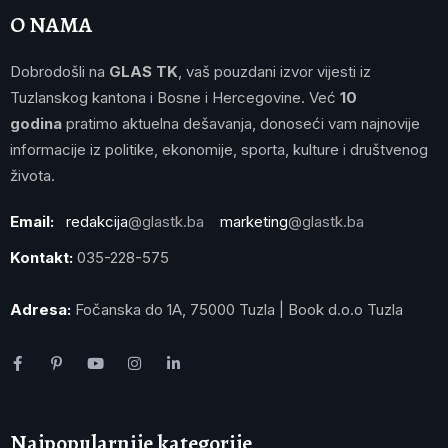
O NAMA
Dobrodošli na
GLAS TK
, vaš pouzdani izvor vijesti iz
Tuzlanskog kantona i Bosne i Hercegovine. Već
10
godina
pratimo aktuelna dešavanja, donoseći vam najnovije
informacije iz politike, ekonomije, sporta, kulture i društvenog
života.
Email:
redakcija
@glastk.ba
marketing
@glastk.ba
Kontakt:
035-228-575
Adresa:
Fočanska do 1A, 75000 Tuzla | Book d.o.o Tuzla
Najpopularnije kategorije