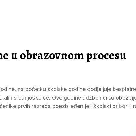
me u obrazovnom procesu
godine, na početku školske godine dodjeljuje besplatn
,ali i srednjoškolce. Ove godine udžbenici su obezbij
enike prvih razreda obezbijeđen je i školski pribor i r