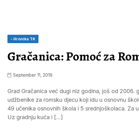
- Hronika TK
Gračanica: Pomoć za Ro
September 11, 2019
Grad Gračanica već dugi niz godina, još od 2006. 
udžbenike za romsku djecu koji idu u osnovnu školu
49 učenika osnovnih škola i 5 srednjoškolaca. Za uč
Uz gradnju kuća i […]