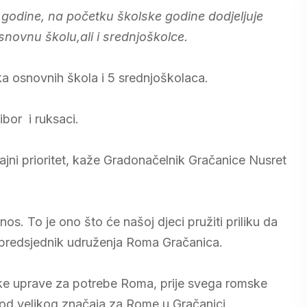
 godine, na početku školske godine dodjeljuje
novnu školu,ali i srednjoškolce.
a osnovnih škola i 5 srednjoškolaca.
ibor i ruksaci.
jni prioritet, kaže Gradonačelnik Gračanice Nusret
s. To je ono što će našoj djeci pružiti priliku da
ić predsjednik udruženja Roma Gračanica.
ske uprave za potrebe Roma, prije svega romske
 od velikog značaja za Rome u Gračanici.