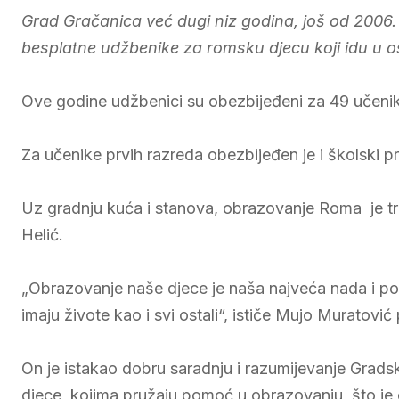
Grad Gračanica već dugi niz godina, još od 2006.
besplatne udžbenike za romsku djecu koji idu u os
Ove godine udžbenici su obezbijeđeni za 49 učenik
Za učenike prvih razreda obezbijeđen je i školski pr
Uz gradnju kuća i stanova, obrazovanje Roma je tra
Helić.
„Obrazovanje naše djece je naša najveća nada i pono
imaju živote kao i svi ostali“, ističe Mujo Muratov
On je istakao dobru saradnju i razumijevanje Grad
djece, kojima pružaju pomoć u obrazovanju, što je