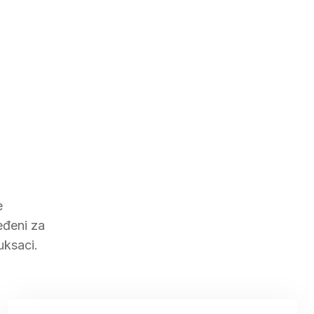
e
eđeni za
uksaci.