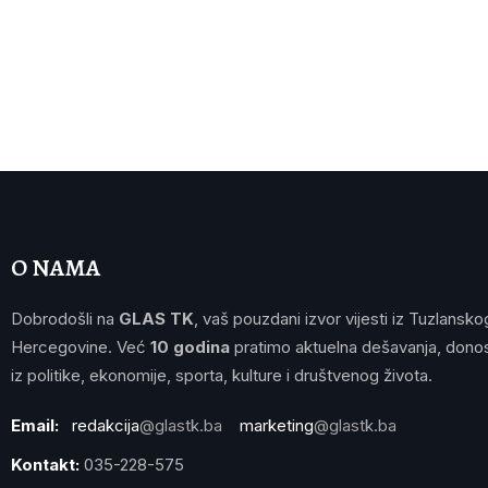
O NAMA
Dobrodošli na
GLAS TK
, vaš pouzdani izvor vijesti iz Tuzlansko
Hercegovine. Već
10 godina
pratimo aktuelna dešavanja, donos
iz politike, ekonomije, sporta, kulture i društvenog života.
Email:
redakcija
@glastk.ba
marketing
@glastk.ba
Kontakt:
035-228-575