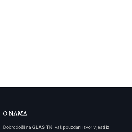
O NAMA
Dobrodošli na
GLAS TK
, vaš pouzdani izvor vijesti iz