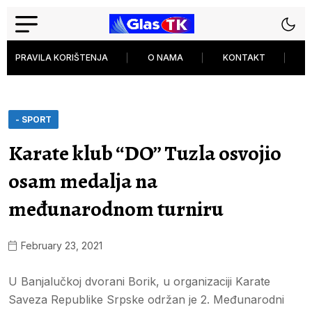
PRAVILA KORIŠTENJA
O NAMA
KONTAKT
P
- SPORT
Karate klub “DO” Tuzla osvojio
osam medalja na
međunarodnom turniru
February 23, 2021
U Banjalučkoj dvorani Borik, u organizaciji Karate
Saveza Republike Srpske održan je 2. Međunarodni