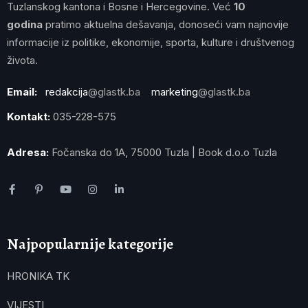
Tuzlanskog kantona i Bosne i Hercegovine. Već
10
godina
pratimo aktuelna dešavanja, donoseći vam najnovije
informacije iz politike, ekonomije, sporta, kulture i društvenog
života.
Email:
redakcija
@glastk.ba
marketing
@glastk.ba
Kontakt:
035-228-575
Adresa:
Fočanska do 1A, 75000 Tuzla | Book d.o.o Tuzla
Najpopularnije kategorije
HRONIKA TK
VIJESTI