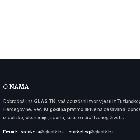
O NAMA
Dobrodošli na
GLAS TK
, vaš pouzdani izvor vijesti iz Tuzlansko
Hercegovine. Već
10 godina
pratimo aktuelna dešavanja, donos
iz politike, ekonomije, sporta, kulture i društvenog života.
Email:
redakcija
@glastk.ba
marketing
@glastk.ba