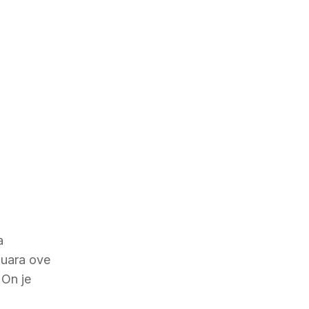
a
nuara ove
 On je