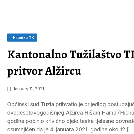
- Hronika TK
Kantonalno Tužilaštvo T
pritvor Alžircu
January 11, 2021
Općinski sud Tuzla prihvatio je prijedlog postupaj
dvadesetdvogodišnjeg Alžirca Hišam Hama (Hicham
godine počinio krivično djelo teške tjelesne povre
osumnjičen da je 4. januara 2021. godine oko 12 […