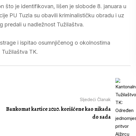
 što je identifikovan, lišen je slobode 8. januara u
icije PU Tuzla su obavili kriminalističku obradu i uz
g predali u nadležnost Tužilaštva.
istrage i ispitao osumnjičenog o okolnostima
g Tužilaštva TK.
Sljedeći Članak
Bankomat kartice 2020. korišćene kao nikada
do sada