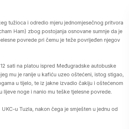
ućeg tužioca i odredio mjeru jednomjesečnog pritvora
cham Ham) zbog postojanja osnovane sumnje da je
tjelesne povrede pri čemu je teže povrijeđen njegov
o 12 sati na platou ispred Međugradske autobuske
eg mu je ranije u kafiću uzeo oštećeni, istog stigao,
ama u tijelo, te iz jakne izvadio čakiju i oštećenom
u lijeve noge i nanio mu teške tjelesne povrede.
 UKC-u Tuzla, nakon čega je smješten u jednu od