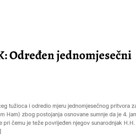
K: Određen jednomjesečni
ućeg tužioca i odredio mjeru jednomjesečnog pritvora z
 Ham) zbog postojanja osnovane sumnje da je 4. ja
de pri čemu je teže povrijeđen njegov sunarodnjak H.H.
]