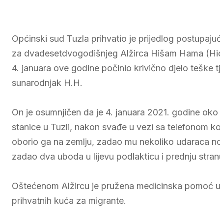
Općinski sud Tuzla prihvatio je prijedlog postupaj
za dvadesetdvogodišnjeg Alžirca Hišam Hama (Hi
4. januara ove godine počinio krivično djelo teške 
sunarodnjak H.H.
On je osumnjičen da je 4. januara 2021. godine ok
stanice u Tuzli, nakon svađe u vezi sa telefonom koj
oborio ga na zemlju, zadao mu nekoliko udaraca nog
zadao dva uboda u lijevu podlakticu i prednju stran
Oštećenom Alžircu je pružena medicinska pomoć u
prihvatnih kuća za migrante.