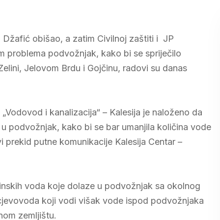
Džafić obišao, a zatim Civilnoj zaštiti i JP
 problema podvožnjak, kako bi se spriječilo
Zelini, Jelovom Brdu i Gojčinu, radovi su danas
JP „Vodovod i kanalizacija“ – Kalesija je naloženo da
u podvožnjak, kako bi se bar umanjila količina vode
i prekid putne komunikacije Kalesija Centar –
šinskih voda koje dolaze u podvožnjak sa okolnog
jevovoda koji vodi višak vode ispod podvožnjaka
alaze u poljoprivrednom zemljištu.