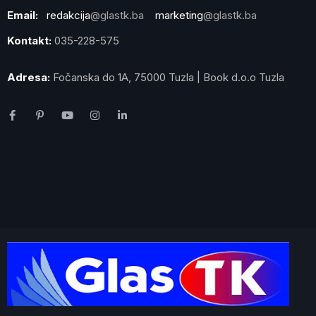
Email:
redakcija
@glastk.ba
marketing
@glastk.ba
Kontakt:
035-228-575
Adresa:
Fočanska do 1A, 75000 Tuzla | Book d.o.o Tuzla