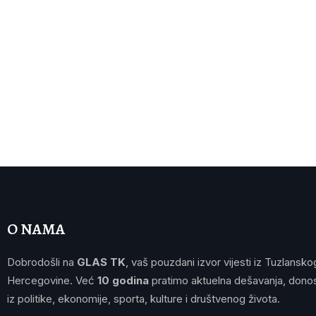
O NAMA
Dobrodošli na
GLAS TK
, vaš pouzdani izvor vijesti iz Tuzlansko
Hercegovine. Već
10 godina
pratimo aktuelna dešavanja, donos
iz politike, ekonomije, sporta, kulture i društvenog života.