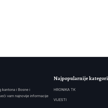
Najpopularnije kategori
g kantona i Bosne i
HRONIKA TK
eći vam najnovije informacije
VIJESTI