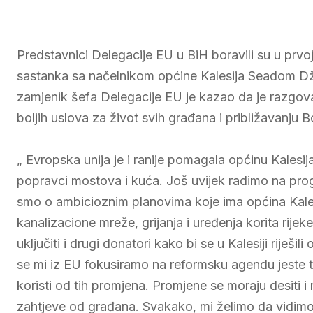
Predstavnici Delegacije EU u BiH boravili su u prvo
sastanka sa načelnikom općine Kalesija Seadom Dž
zamjenik šefa Delegacije EU je kazao da je razgova
boljih uslova za život svih građana i približavanju 
„ Evropska unija je i ranije pomagala općinu Kalesi
popravci mostova i kuća. Još uvijek radimo na pro
smo o ambicioznim planovima koje ima općina Kales
kanalizacione mreže, grijanja i uređenja korita rijek
uključiti i drugi donatori kako bi se u Kalesiji riješi
se mi iz EU fokusiramo na reformsku agendu jeste to
koristi od tih promjena. Promjene se moraju desiti i
zahtjeve od građana. Svakako, mi želimo da vidimo