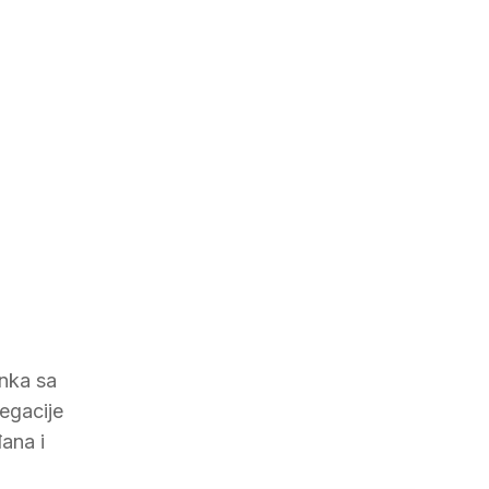
anka sa
egacije
ana i