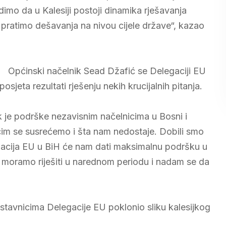
imo da u Kalesiji postoji dinamika rješavanja
pratimo dešavanja na nivou cijele države“, kazao
Općinski načelnik Sead Džafić se Delegaciji EU
posjeta rezultati rješenju nekih krucijalnih pitanja.
 je podrške nezavisnim načelnicima u Bosni i
 čim se susrećemo i šta nam nedostaje. Dobili smo
gacija EU u BiH će nam dati maksimalnu podršku u
je moramo riješiti u narednom periodu i nadam se da
dstavnicima Delegacije EU poklonio sliku kalesijkog