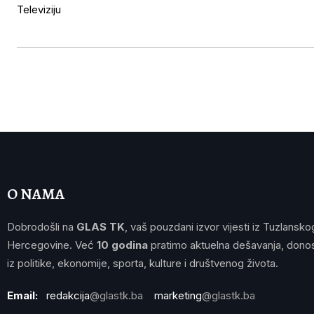
O NAMA
Dobrodošli na
GLAS TK
, vaš pouzdani izvor vijesti iz Tuzlansko
Hercegovine. Već
10 godina
pratimo aktuelna dešavanja, donos
iz politike, ekonomije, sporta, kulture i društvenog života.
Email:
redakcija
@glastk.ba
marketing
@glastk.ba