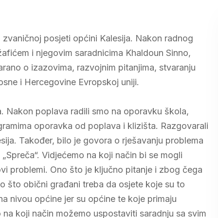
j zvaničnoj posjeti općini Kalesija. Nakon radnog
afićem i njegovim saradnicima Khaldoun Sinno,
rano o izazovima, razvojnim pitanjima, stvaranju
Bosne i Hercegovine Evropskoj uniji.
ja. Nakon poplava radili smo na oporavku škola,
gramima oporavka od poplava i klizišta. Razgovarali
ija. Također, bilo je govora o rješavanju problema
e „Spreča“. Vidjećemo na koji način bi se mogli
li ovi problemi. Ono što je ključno pitanje i zbog čega
 što obični građani treba da osjete koje su to
 na nivou općine jer su općine te koje primaju
 na koji način možemo uspostaviti saradnju sa svim