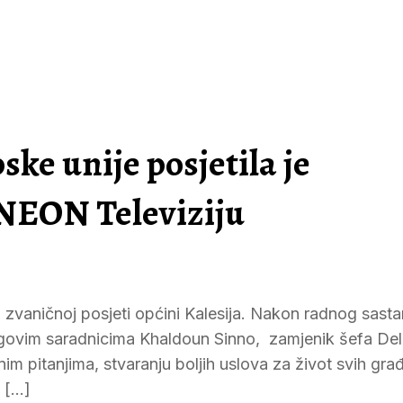
ske unije posjetila je
 NEON Televiziju
j zvaničnoj posjeti općini Kalesija. Nakon radnog sast
govim saradnicima Khaldoun Sinno, zamjenik šefa Del
m pitanjima, stvaranju boljih uslova za život svih građ
„ […]