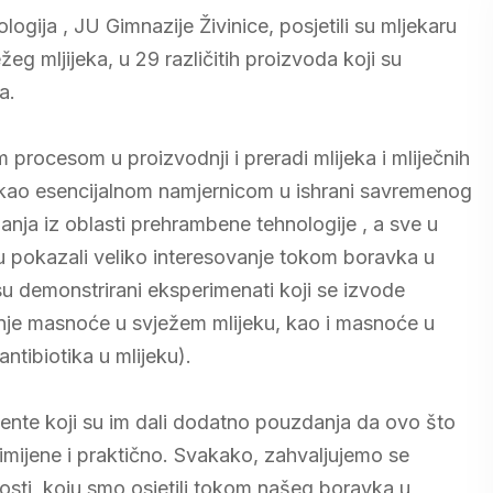
logija , JU Gimnazije Živinice, posjetili su mljekaru
g mljijeka, u 29 različitih proizvoda koji su
a.
rocesom u proizvodnji i preradi mlijeka i mliječnih
u kao esencijalnom namjernicom u ishrani savremenog
nja iz oblasti prehrambene tehnologije , a sve u
su pokazali veliko interesovanje tokom boravka u
u demonstrirani eksperimenati koji se izvode
nje masnoće u svježem mlijeku, kao i masnoće u
ntibiotika u mlijeku).
ente koji su im dali dodatno pouzdanja da ovo što
primijene i praktično. Svakako, zahvaljujemo se
osti, koju smo osjetili tokom našeg boravka u