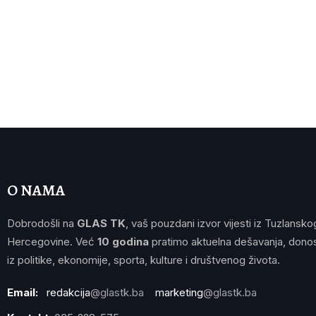
O NAMA
Dobrodošli na
GLAS TK
, vaš pouzdani izvor vijesti iz Tuzlansko
Hercegovine. Već
10 godina
pratimo aktuelna dešavanja, donos
iz politike, ekonomije, sporta, kulture i društvenog života.
Email:
redakcija
@glastk.ba
marketing
@glastk.ba