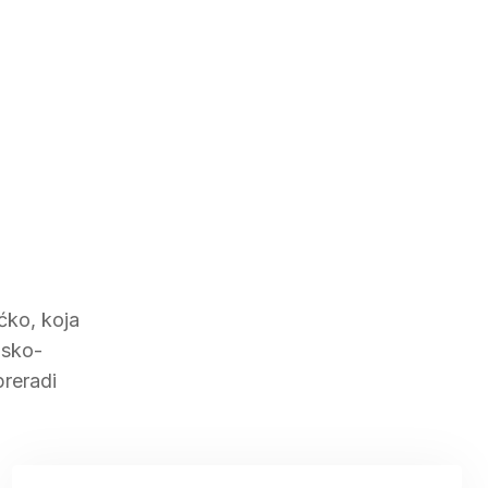
oćko, koja
nsko-
reradi