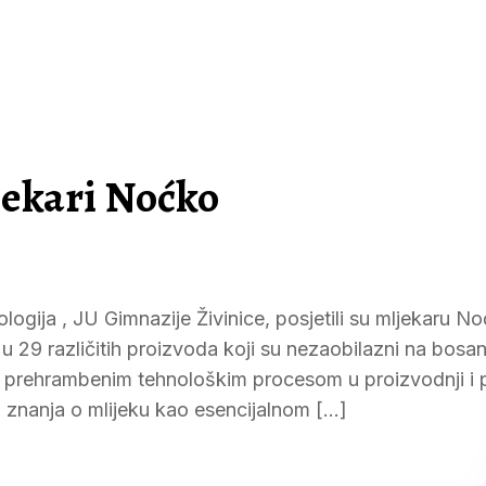
jekari Noćko
ologija , JU Gimnazije Živinice, posjetili su mljekaru N
 u 29 različitih proizvoda koji su nezaobilazni na bosa
prehrambenim tehnološkim procesom u proizvodnji i p
ih znanja o mlijeku kao esencijalnom […]