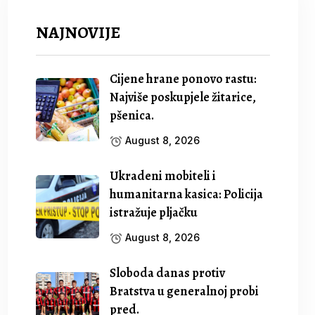
NAJNOVIJE
Cijene hrane ponovo rastu:
Najviše poskupjele žitarice,
pšenica.
August 8, 2026
Ukradeni mobiteli i
humanitarna kasica: Policija
istražuje pljačku
August 8, 2026
Sloboda danas protiv
Bratstva u generalnoj probi
pred.