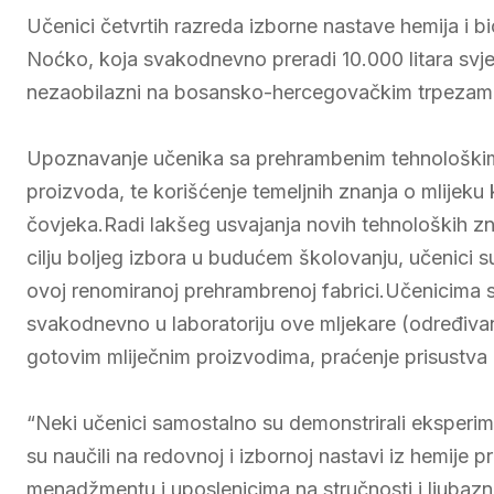
Učenici četvrtih razreda izborne nastave hemija i bio
Noćko, koja svakodnevno preradi 10.000 litara svježe
nezaobilazni na bosansko-hercegovačkim trpezam
Upoznavanje učenika sa prehrambenim tehnološkim p
proizvoda, te korišćenje temeljnih znanja o mlijek
čovjeka.Radi lakšeg usvajanja novih tehnoloških zna
cilju boljeg izbora u budućem školovanju, učenici 
ovoj renomiranoj prehrambrenoj fabrici.Učenicima s
svakodnevno u laboratoriju ove mljekare (određiva
gotovim mliječnim proizvodima, praćenje prisustva a
“Neki učenici samostalno su demonstrirali eksperim
su naučili na redovnoj i izbornoj nastavi iz hemije 
menadžmentu i uposlenicima na stručnosti i ljubazn