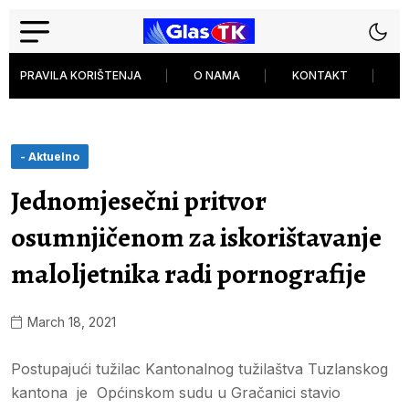
PRAVILA KORIŠTENJA
O NAMA
KONTAKT
P
- Aktuelno
Jednomjesečni pritvor
osumnjičenom za iskorištavanje
maloljetnika radi pornografije
March 18, 2021
Postupajući tužilac Kantonalnog tužilaštva Tuzlanskog
kantona je Općinskom sudu u Gračanici stavio