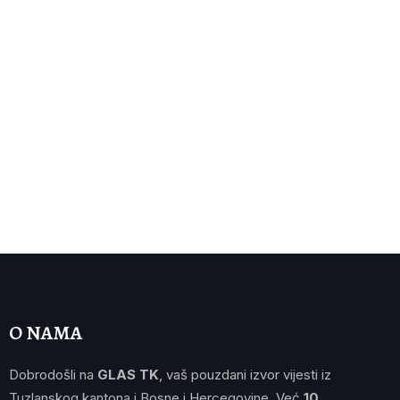
O NAMA
Dobrodošli na
GLAS TK
, vaš pouzdani izvor vijesti iz
Tuzlanskog kantona i Bosne i Hercegovine. Već
10