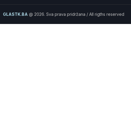
GLASTK.BA
@ 2026. Sva prava pridržana / All rigths reserved