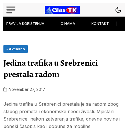
PRAVILA KORIŠTENJA
O NAMA
KONTAKT
P
- Aktuelno
Jedina trafika u Srebrenici
prestala radom
November 27, 2017
Jedina trafika u Srebrenici prestala je sa radom zbog
slabog prometa i ekonomske neodrživosti. Mještani
Srebrenice, nakon zatvaranja trafike, dnevne novine i
poneki časopis kao i dopune za mobilne