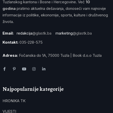
Tuzlanskog kantona i Bosne i Hercegovine. Već
10
godina
pratimo aktuelna dešavanja, donoseći vam najnovije
informacije iz politike, ekonomije, sporta, kulture i društvenog
života.
Email:
redakcija
@glastk.ba
marketing
@glastk.ba
Kontakt:
035-228-575
Adresa:
Fočanska do 1A, 75000 Tuzla | Book d.o.o Tuzla
Najpopularnije kategorije
HRONIKA TK
VIJESTI