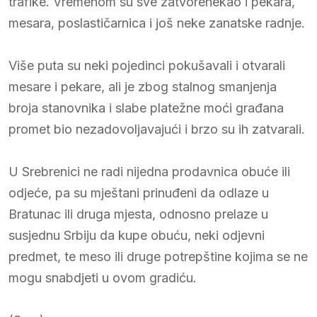
trafike. Vremenom su sve zatvorenekao i pekara,
mesara, poslastičarnica i još neke zanatske radnje.
Više puta su neki pojedinci pokušavali i otvarali
mesare i pekare, ali je zbog stalnog smanjenja
broja stanovnika i slabe platežne moći građana
promet bio nezadovoljavajući i brzo su ih zatvarali.
U Srebrenici ne radi nijedna prodavnica obuće ili
odjeće, pa su mještani prinuđeni da odlaze u
Bratunac ili druga mjesta, odnosno prelaze u
susjednu Srbiju da kupe obuću, neki odjevni
predmet, te meso ili druge potrepštine kojima se ne
mogu snabdjeti u ovom gradiću
.