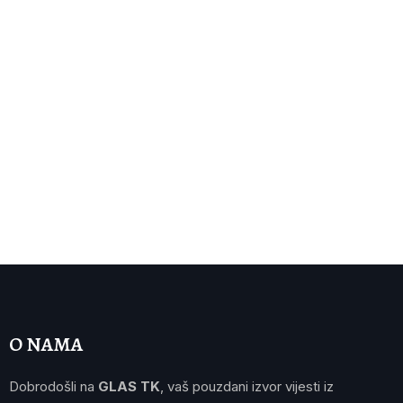
O NAMA
Dobrodošli na
GLAS TK
, vaš pouzdani izvor vijesti iz