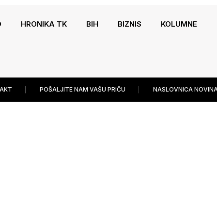
O
HRONIKA TK
BIH
BIZNIS
KOLUMNE
AKT
POŠALJITE NAM VAŠU PRIČU
NASLOVNICA NOVINA