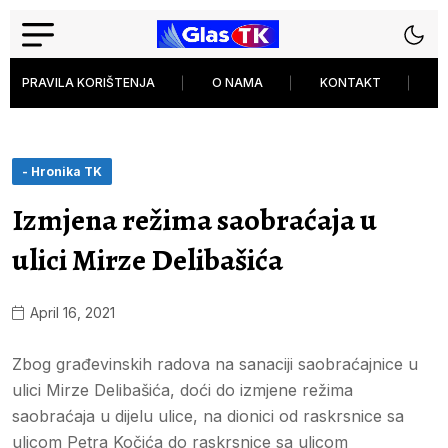
PRAVILA KORIŠTENJA
O NAMA
KONTAKT
P
- Hronika TK
Izmjena režima saobraćaja u
ulici Mirze Delibašića
April 16, 2021
Zbog građevinskih radova na sanaciji saobraćajnice u
ulici Mirze Delibašića, doći do izmjene režima
saobraćaja u dijelu ulice, na dionici od raskrsnice sa
ulicom Petra Kočića do raskrsnice sa ulicom