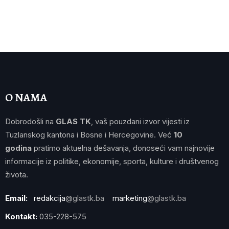
O NAMA
Dobrodošli na
GLAS TK
, vaš pouzdani izvor vijesti iz
Tuzlanskog kantona i Bosne i Hercegovine. Već
10
godina
pratimo aktuelna dešavanja, donoseći vam najnovije
informacije iz politike, ekonomije, sporta, kulture i društvenog
života.
Email:
redakcija
@glastk.ba
marketing
@glastk.ba
Kontakt:
035-228-575