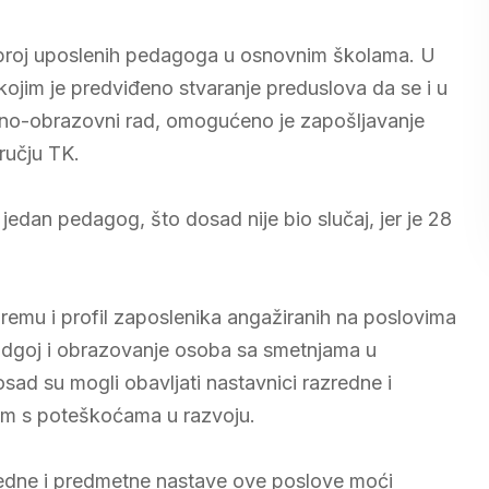
a broj uposlenih pedagoga u osnovnim školama. U
ojim je predviđeno stvaranje preduslova da se i u
jno-obrazovni rad, omogućeno je zapošljavanje
učju TK.
 jedan pedagog, što dosad nije bio slučaj, jer je 28
remu i profil zaposlenika angažiranih na poslovima
odgoj i obrazovanje osoba sa smetnjama u
sad su mogli obavljati nastavnici razredne i
com s poteškoćama u razvoju.
edne i predmetne nastave ove poslove moći