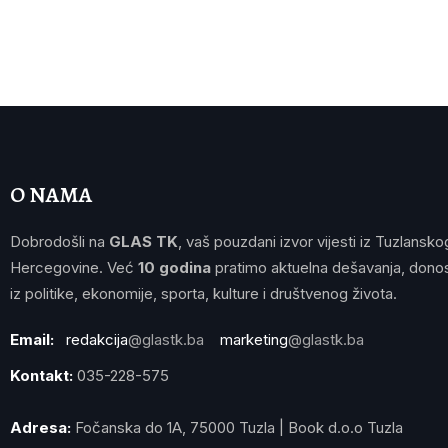
O NAMA
Dobrodošli na
GLAS TK
, vaš pouzdani izvor vijesti iz Tuzlansko
Hercegovine. Već
10 godina
pratimo aktuelna dešavanja, donos
iz politike, ekonomije, sporta, kulture i društvenog života.
Email:
redakcija
@glastk.ba
marketing
@glastk.ba
Kontakt:
035-228-575
Adresa:
Fočanska do 1A, 75000 Tuzla | Book d.o.o Tuzla