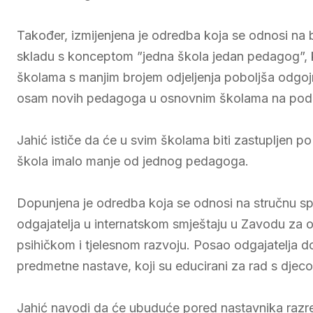
Također, izmijenjena je odredba koja se odnosi n
skladu s konceptom ”jedna škola jedan pedagog”, k
školama s manjim brojem odjeljenja poboljša odgo
osam novih pedagoga u osnovnim školama na podr
Jahić ističe da će u svim školama biti zastupljen po
škola imalo manje od jednog pedagoga.
Dopunjena je odredba koja se odnosi na stručnu sp
odgajatelja u internatskom smještaju u Zavodu za 
psihičkom i tjelesnom razvoju. Posao odgajatelja do
predmetne nastave, koji su educirani za rad s dje
Jahić navodi da će ubuduće pored nastavnika razr