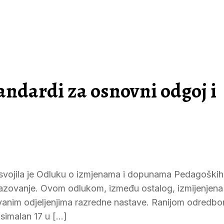
andardi za osnovni odgoj i
usvojila je Odluku o izmjenama i dopunama Pedagoških
razovanje. Ovom odlukom, između ostalog, izmijenjena 
vanim odjeljenjima razredne nastave. Ranijom odredb
ksimalan 17 u […]