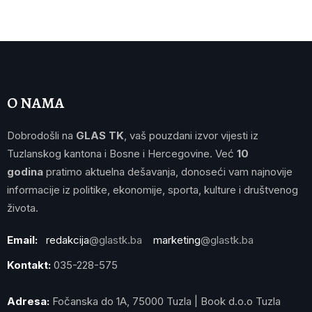
O NAMA
Dobrodošli na
GLAS TK
, vaš pouzdani izvor vijesti iz
Tuzlanskog kantona i Bosne i Hercegovine. Već
10
godina
pratimo aktuelna dešavanja, donoseći vam najnovije
informacije iz politike, ekonomije, sporta, kulture i društvenog
života.
Email:
redakcija
@glastk.ba
marketing
@glastk.ba
Kontakt:
035-228-575
Adresa:
Fočanska do 1A, 75000 Tuzla | Book d.o.o Tuzla