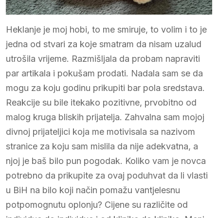
Heklanje je moj hobi, to me smiruje, to volim i to je
jedna od stvari za koje smatram da nisam uzalud
utrošila vrijeme. Razmišljala da probam napraviti
par artikala i pokušam prodati. Nadala sam se da
mogu za koju godinu prikupiti bar pola sredstava.
Reakcije su bile itekako pozitivne, prvobitno od
malog kruga bliskih prijatelja. Zahvalna sam mojoj
divnoj prijateljici koja me motivisala sa nazivom
stranice za koju sam mislila da nije adekvatna, a
njoj je baš bilo pun pogodak. Koliko vam je novca
potrebno da prikupite za ovaj poduhvat da li vlasti
u BiH na bilo koji način pomažu vantjelesnu
potpomognutu oplonju? Cijene su različite od