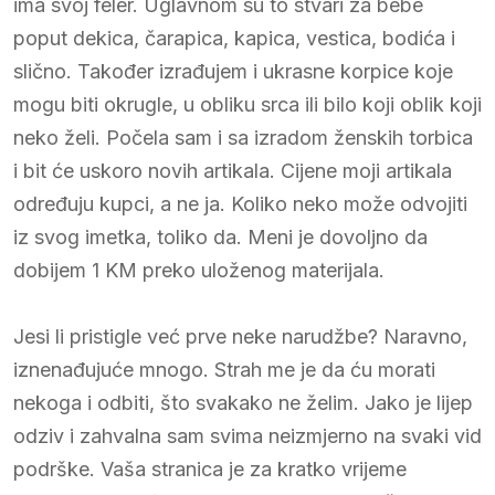
ima svoj feler. Uglavnom su to stvari za bebe
poput dekica, čarapica, kapica, vestica, bodića i
slično. Također izrađujem i ukrasne korpice koje
mogu biti okrugle, u obliku srca ili bilo koji oblik koji
neko želi. Počela sam i sa izradom ženskih torbica
i bit će uskoro novih artikala. Cijene moji artikala
određuju kupci, a ne ja. Koliko neko može odvojiti
iz svog imetka, toliko da. Meni je dovoljno da
dobijem 1 KM preko uloženog materijala.
Jesi li pristigle već prve neke narudžbe? Naravno,
iznenađujuće mnogo. Strah me je da ću morati
nekoga i odbiti, što svakako ne želim. Jako je lijep
odziv i zahvalna sam svima neizmjerno na svaki vid
podrške. Vaša stranica je za kratko vrijeme