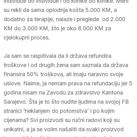
individue do individue i od klinike do klinike. Meni
su rekli da sama oplodnja košta 5.000 KM, a
dodatno za terapije, nalaze i preglede od 2.000
KM do 3.000 KM, što je oko 8.000 KM za
cjelokupni proces.
Ja sam se raspitivala da li država refundira
troškove i od drugih žena sam saznala da država
finansira 50% troškova, ali imaju naravno svoje
uslove. Naime, ja nemam prava na refundaciju jer 5
godina nisam na Zavodu za zdravstvo Kantona
Sarajevo. Šta je to što nudite ljudima na svojoj FB
stranici ‘heklanjem do potomstva’ i po kojim
cijenama? Svi proizvodi su ručni radovi koji su
unikatni, a ja se volim našaliti da svaki proizvod