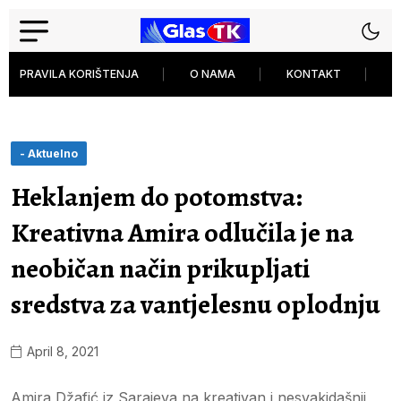
PRAVILA KORIŠTENJA
O NAMA
KONTAKT
P
- Aktuelno
Heklanjem do potomstva:
Kreativna Amira odlučila je na
neobičan način prikupljati
sredstva za vantjelesnu oplodnju
April 8, 2021
Amira Džafić iz Sarajeva na kreativan i nesvakidašnji