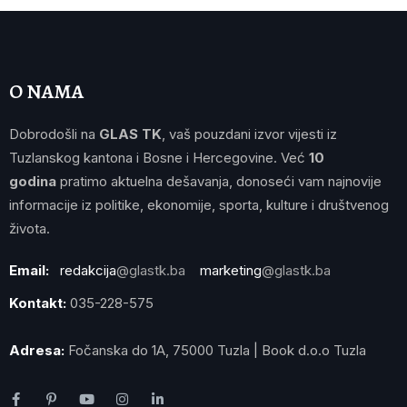
O NAMA
Dobrodošli na
GLAS TK
, vaš pouzdani izvor vijesti iz
Tuzlanskog kantona i Bosne i Hercegovine. Već
10
godina
pratimo aktuelna dešavanja, donoseći vam najnovije
informacije iz politike, ekonomije, sporta, kulture i društvenog
života.
Email:
redakcija
@glastk.ba
marketing
@glastk.ba
Kontakt:
035-228-575
Adresa:
Fočanska do 1A, 75000 Tuzla | Book d.o.o Tuzla