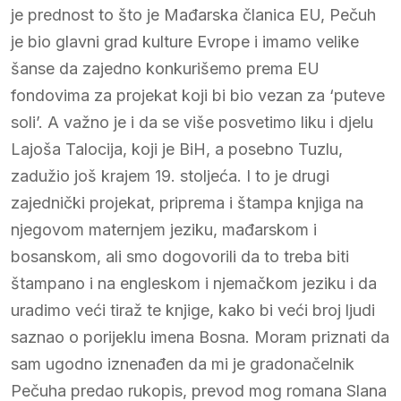
je prednost to što je Mađarska članica EU, Pečuh
je bio glavni grad kulture Evrope i imamo velike
šanse da zajedno konkurišemo prema EU
fondovima za projekat koji bi bio vezan za ‘puteve
soli’. A važno je i da se više posvetimo liku i djelu
Lajoša Talocija, koji je BiH, a posebno Tuzlu,
zadužio još krajem 19. stoljeća. I to je drugi
zajednički projekat, priprema i štampa knjiga na
njegovom maternjem jeziku, mađarskom i
bosanskom, ali smo dogovorili da to treba biti
štampano i na engleskom i njemačkom jeziku i da
uradimo veći tiraž te knjige, kako bi veći broj ljudi
saznao o porijeklu imena Bosna. Moram priznati da
sam ugodno iznenađen da mi je gradonačelnik
Pečuha predao rukopis, prevod mog romana Slana