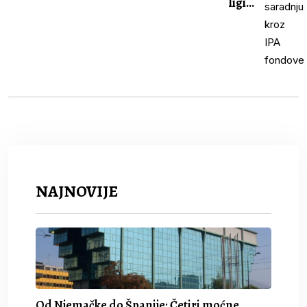
ligi...
NAJNOVIJE
Od Njemačke do Španije: Četiri moćne