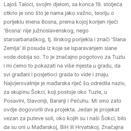
Lajoš Taloci, svojim djelom, sa konca 19. stoljeća
otkrio je ono što je nama jako važno, teoriju o
porijeklu imena Bosna, prema kojoj korijen riječi
‘Bosna’ nije južnoslavenskog, nego
staroarbanaškog, tj. ilirskog porijekla i znači ‘Slana
Zemlja’ ili posuda iz koje se isparavanjem slane
vode dobija so. To je značajno pogotovo za Tuzlu
i mi ćemo to pokazati na više mjesta u gradu, da
svi građani i posjetioci grada to vide i znaju.
Najvjerovatnije je mađarska riječ šo odredila naziv,
za skupinu Šokci, koji postoje oko Tuzle, u
Posavini, Slavoniji, Baranji i Pečuhu. Mi smo zato
ovdje dogovorili dva projekta. Jedan je projekat
vezan za puteve soli, oko kojih su i naši Šokci, bilo
da su oni u Mađarskoj, BiH ili Hrvatskoj. Značajna