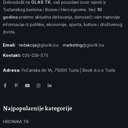
Dobrodošli na
GLAS TK
, vaš pouzdani izvor vijesti iz
Tuzlanskog kantona i Bosne i Hercegovine. Već
10
godina
pratimo aktuelna dešavanja, donoseći vam najnovije
informacije iz politike, ekonomije, sporta, kulture i društvenog
života.
Email:
redakcija
@glastk.ba
marketing
@glastk.ba
Kontakt:
035-228-575
Adresa:
Fočanska do 1A, 75000 Tuzla | Book d.o.o Tuzla
Najpopularnije kategorije
HRONIKA TK