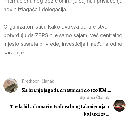
internacionalnog pozicioniranja sajma i privlačenja
novih izlagača i delegacija.
Organizatori ističu kako ovakva partnerstva
potvrđuju da ZEPS nije samo sajam, već centralno
mjesto susreta privrede, investicija i međunarodne
saradnje.
Prethodni članak
Za branje jagoda dnevnica i do 100 KM,...
Sljedeći Članak
Tuzla bila domaćin Federalnog takmičenja u
košarci za...