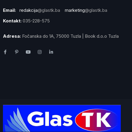
Email:
redakcija
@glastk.ba
marketing
@glastk.ba
Kontakt:
035-228-575
Adresa:
Fočanska do 1A, 75000 Tuzla | Book d.o.o Tuzla