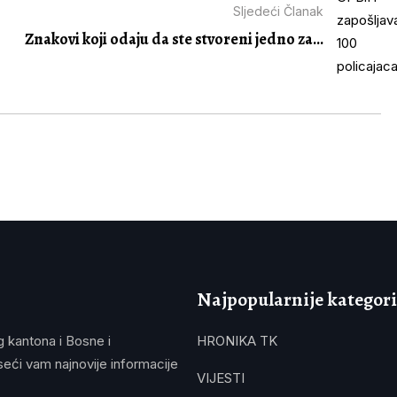
Sljedeći Članak
Znakovi koji odaju da ste stvoreni jedno za...
Najpopularnije kategori
g kantona i Bosne i
HRONIKA TK
eći vam najnovije informacije
VIJESTI