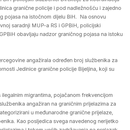
edinica granične policije i pod nadležnošću i zajedno
og pojasa na istočnom dijelu BiH. Na osnovu
noj saradnji MUP-a RS i GPBiH, policijski
GPBiH obavljaju nadzor graničnog pojasa na istoku
 Hercegovine angažirala određen broj službenika za
osti Jedinice granične policije Bijeljina, koji su
 ilegalnim migrantima, pojačanom frekvencijom
h službenika angažiran na graničnim prijelazima za
ategorizirani u međunarodne granične prijelaze,
benika. Kao posljedica svega navedenog nerijetko
rijelazima i tokom većih zadržavanja na prelazak