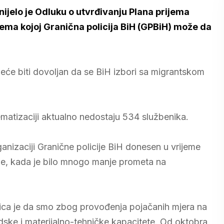
ijelo je Odluku o utvrđivanju Plana prijema
prema kojoj Granična policija BiH (GPBiH) može da
neće biti dovoljan da se BiH izbori sa migrantskom
ematizaciji aktualno nedostaju 534 službenika.
ganizaciji Granične policije BiH donesen u vrijeme
ije, kada je bilo mnogo manje prometa na
nica je da smo zbog provođenja pojačanih mjera na
judske i materijalno-tehničke kapacitete. Od oktobra