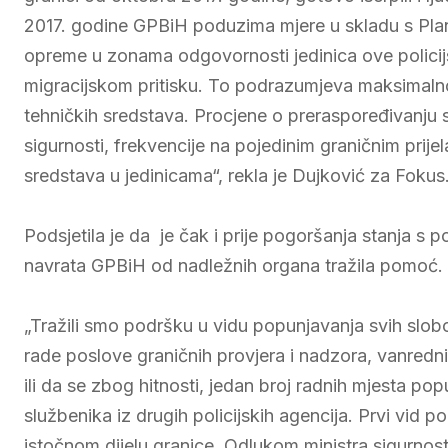
2017. godine GPBiH poduzima mjere u skladu s Plan
opreme u zonama odgovornosti jedinica ove policij
migracijskom pritisku. To podrazumjeva maksimalno 
tehničkih sredstava. Procjene o preraspoređivanju
sigurnosti, frekvencije na pojedinim graničnim prijel
sredstava u jedinicama“, rekla je Dujković za Fokus
Podsjetila je da je čak i prije pogoršanja stanja s 
navrata GPBiH od nadležnih organa tražila pomoć.
„Tražili smo podršku u vidu popunjavanja svih slobo
rade poslove graničnih provjera i nadzora, vanred
ili da se zbog hitnosti, jedan broj radnih mjesta po
službenika iz drugih policijskih agencija. Prvi vid
istočnom dijelu granice. Odlukom ministra sigurnosti