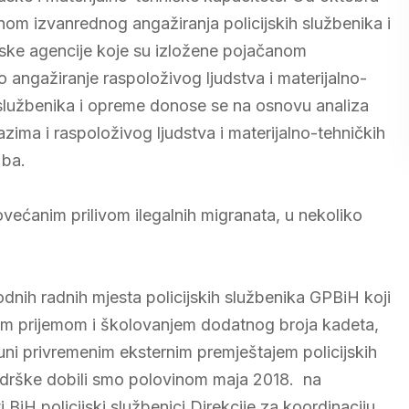
om izvanrednog angažiranja policijskih službenika i
ske agencije koje su izložene pojačanom
angažiranje raspoloživog ljudstva i materijalno-
 službenika i opreme donose se na osnovu analiza
azima i raspoloživog ljudstva i materijalno-tehničkih
.ba.
povećanim prilivom ilegalnih migranata, u nekoliko
dnih radnih mjesta policijskih službenika GPBiH koji
nim prijemom i školovanjem dodatnog broja kadeta,
puni privremenim eksternim premještajem policijskih
 podrške dobili smo polovinom maja 2018. na
 BiH policijski službenici Direkcije za koordinaciju