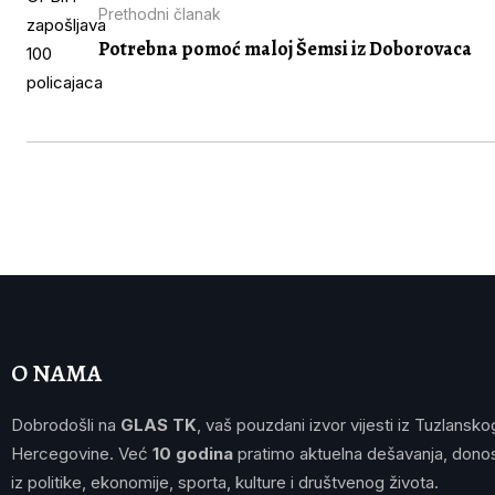
Prethodni članak
Potrebna pomoć maloj Šemsi iz Doborovaca
O NAMA
Dobrodošli na
GLAS TK
, vaš pouzdani izvor vijesti iz Tuzlansko
Hercegovine. Već
10 godina
pratimo aktuelna dešavanja, donos
iz politike, ekonomije, sporta, kulture i društvenog života.