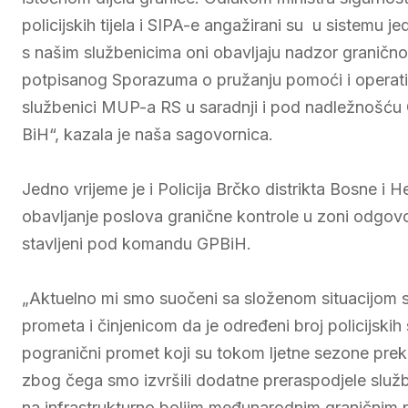
policijskih tijela i SIPA-e angažirani su u sistemu j
s našim službenicima oni obavljaju nadzor graničn
potpisanog Sporazuma o pružanju pomoći i operativ
službenici MUP-a RS u saradnji i pod nadležnošću 
BiH“, kazala je naša sagovornica.
Jedno vrijeme je i Policija Brčko distrikta Bosne i
obavljanje poslova granične kontrole u zoni odgovorn
stavljeni pod komandu GPBiH.
„Aktuelno mi smo suočeni sa složenom situacijom s
prometa i činjenicom da je određeni broj policijski
pogranični promet koji su tokom ljetne sezone prek
zbog čega smo izvršili dodatne preraspodjele služ
na infrastrukturno boljim međunarodnim graničnim p