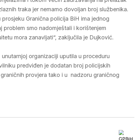
zlaznih traka jer nemamo dovoljan broj službenika.
prosjeku Granična policija BiH ima jednog
aj problem smo nadomještali i korištenjem
tetu mora zanavljati“, zaključila je Dujković.
 unutarnjoj organizaciji uputila u proceduru
lniku predviđen je dodatan broj policijskih
a graničnih provjera tako i u nadzoru graničnog