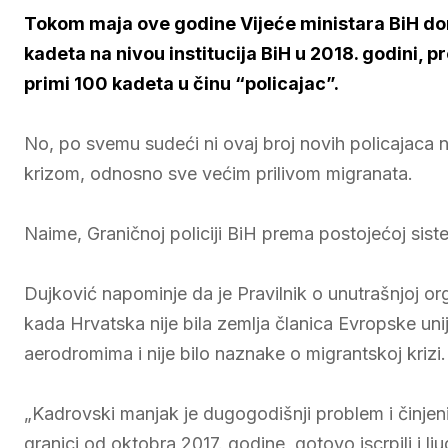
Tokom maja ove godine Vijeće ministara BiH don
kadeta na nivou institucija BiH u 2018. godini, 
primi 100 kadeta u činu “policajac”.
No, po svemu sudeći ni ovaj broj novih policajaca 
krizom, odnosno sve većim prilivom migranata.
Naime, Graničnoj policiji BiH prema postojećoj sist
Dujković napominje da je Pravilnik o unutrašnjoj or
kada Hrvatska nije bila zemlja članica Evropske un
aerodromima i nije bilo naznake o migrantskoj krizi.
„Kadrovski manjak je dugogodišnji problem i činje
granici od oktobra 2017. godine, gotovo iscrpili i l