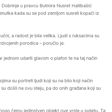
s Dobrinje u pravcu Butmira Nusret Halilbašić
 trenutka kada su se pod zemljom susreli kopači iz
učni, a radost je bila velika. Ljudi s ruksacima su
azdvojenih porodica – poručio je.
ar jednom udarili glavom o plafon te na taj način
ima su portreti ljudi koji su na bilo koji način
 su došli na ovu ideju, pa do onih građana koji su
 mnogo čemu jedinstven objekt ove vrste u svijetu. Ta