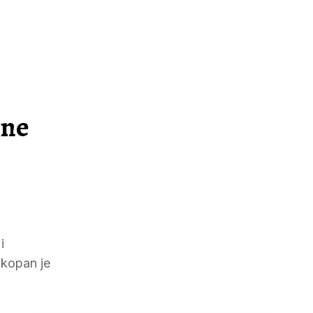
ane
i
okopan je