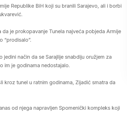
je Republike BiH koji su branili Sarajevo, ali i borbi
ukvarević.
ra da je prokopavanje Tunela najveća pobjeda Armije
o “prodisalo”.
o jedini način da se Sarajlije snabdiju oružjem za
to im je godinama nedostajalo.
li kroz tunel u ratnim godinama, Zijadić smatra da
 danas od njega napravljen Spomenički kompleks koji