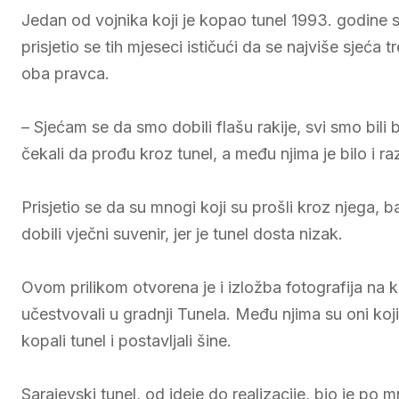
Jedan od vojnika koji je kopao tunel 1993. godine 
prisjetio se tih mjeseci ističući da se najviše sjeća
oba pravca.
– Sjećam se da smo dobili flašu rakije, svi smo bili b
čekali da prođu kroz tunel, a među njima je bilo i r
Prisjetio se da su mnogi koji su prošli kroz njega, b
dobili vječni suvenir, jer je tunel dosta nizak.
Ovom prilikom otvorena je i izložba fotografija na koj
učestvovali u gradnji Tunela. Među njima su oni koji
kopali tunel i postavljali šine.
Sarajevski tunel, od ideje do realizacije, bio je po