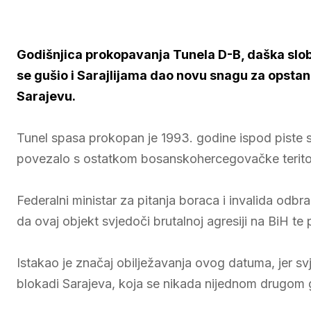
Godišnjica prokopavanja Tunela D-B, daška slobo
se gušio i Sarajlijama dao novu snagu za opstan
Sarajevu.
Tunel spasa prokopan je 1993. godine ispod piste 
povezalo s ostatkom bosanskohercegovačke teritor
Federalni ministar za pitanja boraca i invalida od
da ovaj objekt svjedoči brutalnoj agresiji na BiH te p
Istakao je značaj obilježavanja ovog datuma, jer sv
blokadi Sarajeva, koja se nikada nijednom drugom g