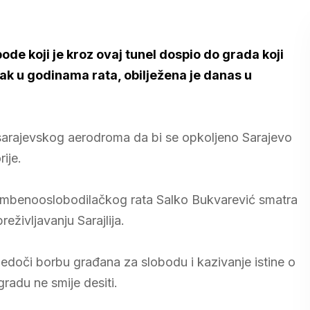
de koji je kroz ovaj tunel dospio do grada koji
ak u godinama rata, obilježena je danas u
sarajevskog aerodroma da bi se opkoljeno Sarajevo
ije.
brambenooslobodilačkog rata Salko Bukvarević smatra
reživljavanju Sarajlija.
jedoči borbu građana za slobodu i kazivanje istine o
radu ne smije desiti.