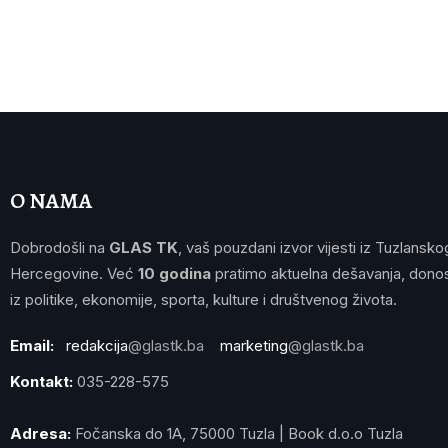
O NAMA
Dobrodošli na
GLAS TK
, vaš pouzdani izvor vijesti iz Tuzlansko
Hercegovine. Već
10 godina
pratimo aktuelna dešavanja, donos
iz politike, ekonomije, sporta, kulture i društvenog života.
Email:
redakcija
@glastk.ba
marketing
@glastk.ba
Kontakt:
035-228-575
Adresa:
Fočanska do 1A, 75000 Tuzla | Book d.o.o Tuzla