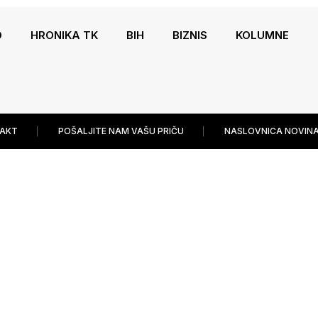
O
HRONIKA TK
BIH
BIZNIS
KOLUMNE
AKT
POŠALJITE NAM VAŠU PRIČU
NASLOVNICA NOVINA