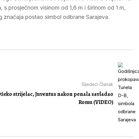
, s prosječnom visinom od 1,6 m i širinom od 1 m,
bog značaja postao simbol odbrane Sarajeva.
Sljedeći Članak
žeko strijelac, Juventus nakon penala savladao
Romu (VIDEO)