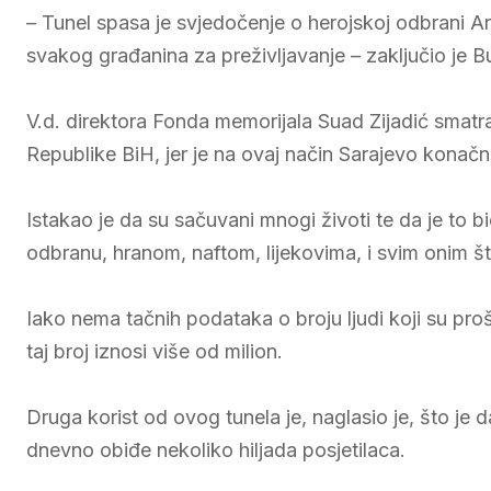
– Tunel spasa je svjedočenje o herojskoj odbrani Armi
svakog građanina za preživljavanje – zaključio je B
V.d. direktora Fonda memorijala Suad Zijadić smat
Republike BiH, jer je na ovaj način Sarajevo konačn
Istakao je da su sačuvani mnogi životi te da je to bi
odbranu, hranom, naftom, lijekovima, i svim onim š
Iako nema tačnih podataka o broju ljudi koji su proš
taj broj iznosi više od milion.
Druga korist od ovog tunela je, naglasio je, što je
dnevno obiđe nekoliko hiljada posjetilaca.