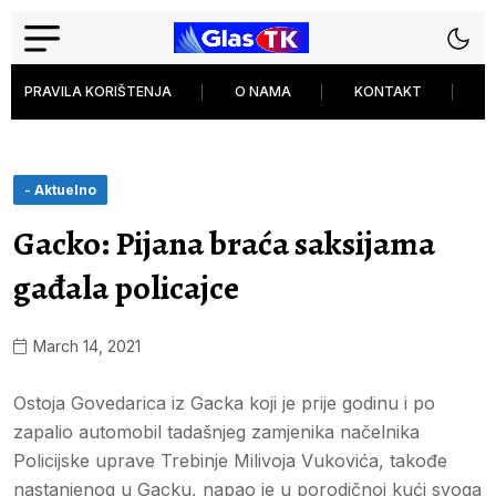
PRAVILA KORIŠTENJA
O NAMA
KONTAKT
P
- Aktuelno
Gacko: Pijana braća saksijama
gađala policajce
March 14, 2021
Ostoja Govedarica iz Gacka koji je prije godinu i po
zapalio automobil tadašnjeg zamjenika načelnika
Policijske uprave Trebinje Milivoja Vukovića, takođe
nastanjenog u Gacku, napao je u porodičnoj kući svoga