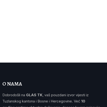
O NAMA
Dobrodošli na
GLAS TK
, vaš pouzdani izvor vijesti iz
Tuzlanskog kantona i Bosne i Hercegovine. Već
10