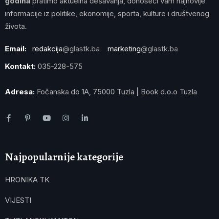
godina
pratimo aktuelna dešavanja, donoseći vam najnovije
informacije iz politike, ekonomije, sporta, kulture i društvenog
života.
Email:
redakcija
@glastk.ba
marketing
@glastk.ba
Kontakt:
035-228-575
Adresa:
Fočanska do 1A, 75000 Tuzla | Book d.o.o Tuzla
Najpopularnije kategorije
HRONIKA TK
VIJESTI