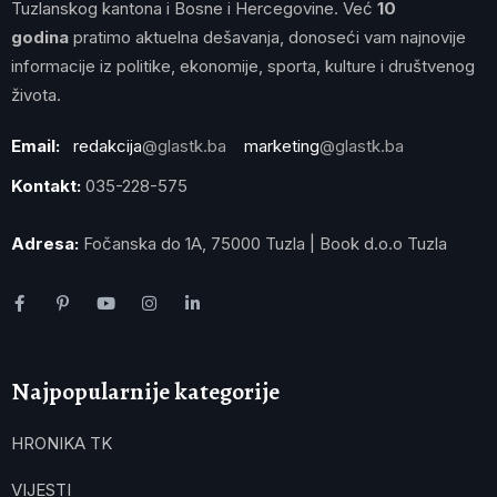
Tuzlanskog kantona i Bosne i Hercegovine. Već
10
godina
pratimo aktuelna dešavanja, donoseći vam najnovije
informacije iz politike, ekonomije, sporta, kulture i društvenog
života.
Email:
redakcija
@glastk.ba
marketing
@glastk.ba
Kontakt:
035-228-575
Adresa:
Fočanska do 1A, 75000 Tuzla | Book d.o.o Tuzla
Najpopularnije kategorije
HRONIKA TK
VIJESTI