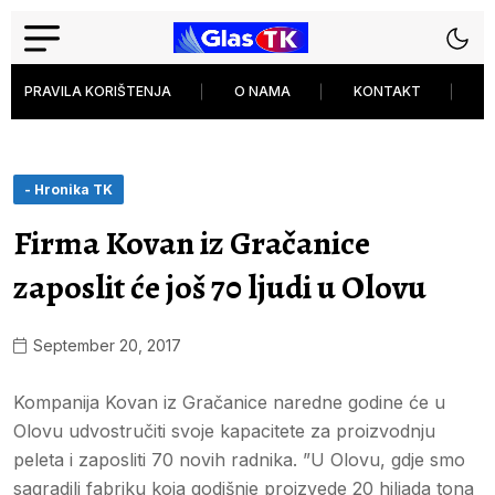
PRAVILA KORIŠTENJA
O NAMA
KONTAKT
P
- Hronika TK
Firma Kovan iz Gračanice
zaposlit će još 70 ljudi u Olovu
September 20, 2017
Kompanija Kovan iz Gračanice naredne godine će u
Olovu udvostručiti svoje kapacitete za proizvodnju
peleta i zaposliti 70 novih radnika. ”U Olovu, gdje smo
sagradili fabriku koja godišnje proizvede 20 hiljada tona