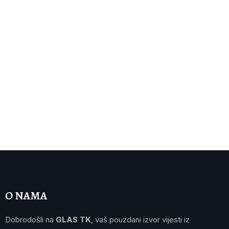
O NAMA
Dobrodošli na
GLAS TK
, vaš pouzdani izvor vijesti iz