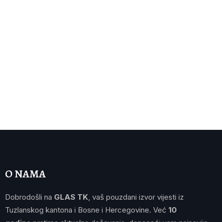
O NAMA
Dobrodošli na
GLAS TK
, vaš pouzdani izvor vijesti iz
Tuzlanskog kantona i Bosne i Hercegovine. Već
10