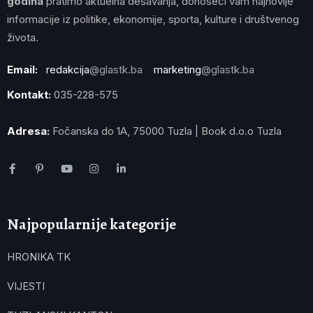
godina
pratimo aktuelna dešavanja, donoseći vam najnovije
informacije iz politike, ekonomije, sporta, kulture i društvenog
života.
Email:
redakcija
@glastk.ba
marketing
@glastk.ba
Kontakt:
035-228-575
Adresa:
Fočanska do 1A, 75000 Tuzla | Book d.o.o Tuzla
Najpopularnije kategorije
HRONIKA TK
VIJESTI