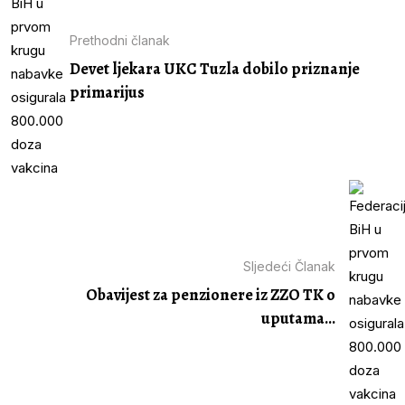
Prethodni članak
Devet ljekara UKC Tuzla dobilo priznanje
primarijus
Sljedeći Članak
Obavijest za penzionere iz ZZO TK o
uputama...