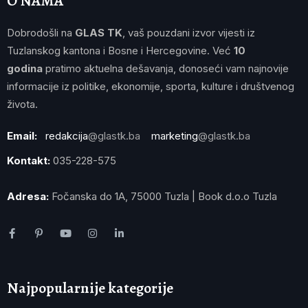
O NAMA
Dobrodošli na
GLAS TK
, vaš pouzdani izvor vijesti iz
Tuzlanskog kantona i Bosne i Hercegovine. Već
10
godina
pratimo aktuelna dešavanja, donoseći vam najnovije
informacije iz politike, ekonomije, sporta, kulture i društvenog
života.
Email:
redakcija
@glastk.ba
marketing
@glastk.ba
Kontakt:
035-228-575
Adresa:
Fočanska do 1A, 75000 Tuzla | Book d.o.o Tuzla
Najpopularnije kategorije