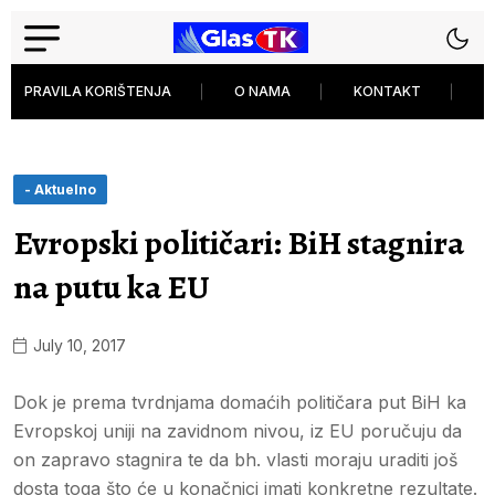
PRAVILA KORIŠTENJA
O NAMA
KONTAKT
P
- Aktuelno
Evropski političari: BiH stagnira
na putu ka EU
July 10, 2017
Dok je prema tvrdnjama domaćih političara put BiH ka
Evropskoj uniji na zavidnom nivou, iz EU poručuju da
on zapravo stagnira te da bh. vlasti moraju uraditi još
dosta toga što će u konačnici imati konkretne rezultate.