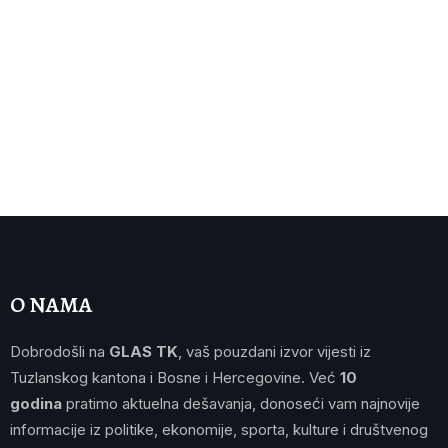
O NAMA
Dobrodošli na
GLAS TK
, vaš pouzdani izvor vijesti iz
Tuzlanskog kantona i Bosne i Hercegovine. Već
10
godina
pratimo aktuelna dešavanja, donoseći vam najnovije
informacije iz politike, ekonomije, sporta, kulture i društvenog