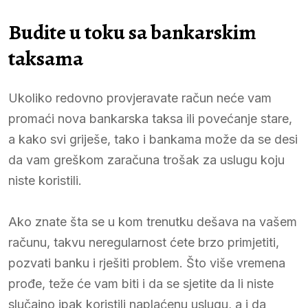
Budite u toku sa bankarskim
taksama
Ukoliko redovno provjeravate račun neće vam
promaći nova bankarska taksa ili povećanje stare,
a kako svi griješe, tako i bankama može da se desi
da vam greškom zaračuna trošak za uslugu koju
niste koristili.
Ako znate šta se u kom trenutku dešava na vašem
računu, takvu neregularnost ćete brzo primjetiti,
pozvati banku i rješiti problem. Što više vremena
prođe, teže će vam biti i da se sjetite da li niste
slučajno ipak koristili naplaćenu uslugu, a i da