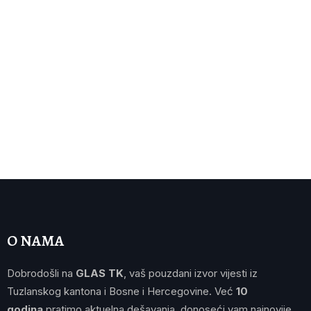
O NAMA
Dobrodošli na
GLAS TK
, vaš pouzdani izvor vijesti iz
Tuzlanskog kantona i Bosne i Hercegovine. Već
10
godina
pratimo aktuelna dešavanja, donoseći vam najnovije