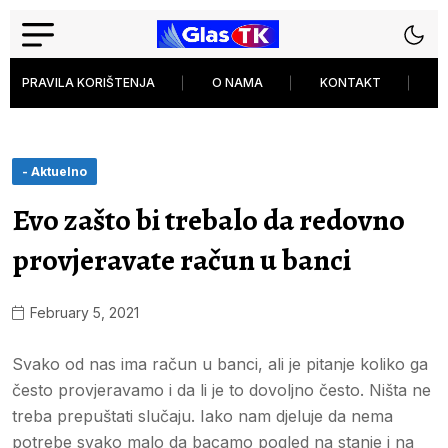
PRAVILA KORIŠTENJA
O NAMA
KONTAKT
P
- Aktuelno
Evo zašto bi trebalo da redovno
provjeravate račun u banci
February 5, 2021
Svako od nas ima račun u banci, ali je pitanje koliko ga
često provjeravamo i da li je to dovoljno često. Ništa ne
treba prepuštati slučaju. Iako nam djeluje da nema
potrebe svako malo da bacamo pogled na stanje i na