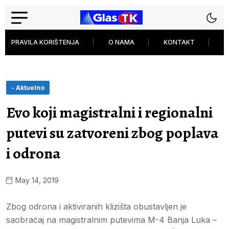
PRAVILA KORIŠTENJA
O NAMA
KONTAKT
P
- Aktuelno
Evo koji magistralni i regionalni
putevi su zatvoreni zbog poplava
i odrona
May 14, 2019
Zbog odrona i aktiviranih klizišta obustavljen je
saobraćaj na magistralnim putevima M-4 Banja Luka –