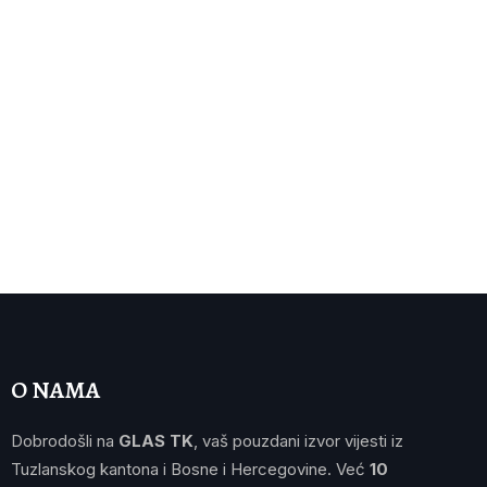
O NAMA
Dobrodošli na
GLAS TK
, vaš pouzdani izvor vijesti iz
Tuzlanskog kantona i Bosne i Hercegovine. Već
10