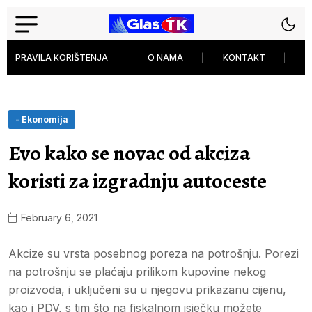
PRAVILA KORIŠTENJA
O NAMA
KONTAKT
P
- Ekonomija
Evo kako se novac od akciza
koristi za izgradnju autoceste
February 6, 2021
Akcize su vrsta posebnog poreza na potrošnju. Porezi
na potrošnju se plaćaju prilikom kupovine nekog
proizvoda, i uključeni su u njegovu prikazanu cijenu,
kao i PDV, s tim što na fiskalnom isječku možete