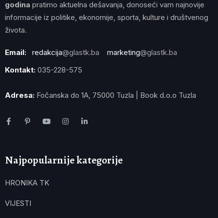
godina
pratimo aktuelna dešavanja, donoseći vam najnovije
informacije iz politike, ekonomije, sporta, kulture i društvenog
života.
Email:
redakcija
@glastk.ba
marketing
@glastk.ba
Kontakt:
035-228-575
Adresa:
Fočanska do 1A, 75000 Tuzla | Book d.o.o Tuzla
Najpopularnije kategorije
HRONIKA TK
VIJESTI