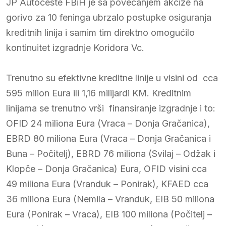
JP Autoceste FBiH je sa povećanjem akcize na
gorivo za 10 feninga ubrzalo postupke osiguranja
kreditnih linija i samim tim direktno omogućilo
kontinuitet izgradnje Koridora Vc.
Trenutno su efektivne kreditne linije u visini od cca
595 milion Eura ili 1,16 milijardi KM. Kreditnim
linijama se trenutno vrši finansiranje izgradnje i to:
OFID 24 miliona Eura (Vraca – Donja Gračanica),
EBRD 80 miliona Eura (Vraca – Donja Gračanica i
Buna – Počitelj), EBRD 76 miliona (Svilaj – Odžak i
Klopče – Donja Gračanica) Eura, OFID visini cca
49 miliona Eura (Vranduk – Ponirak), KFAED cca
36 miliona Eura (Nemila – Vranduk, EIB 50 miliona
Eura (Ponirak – Vraca), EIB 100 miliona (Počitelj –