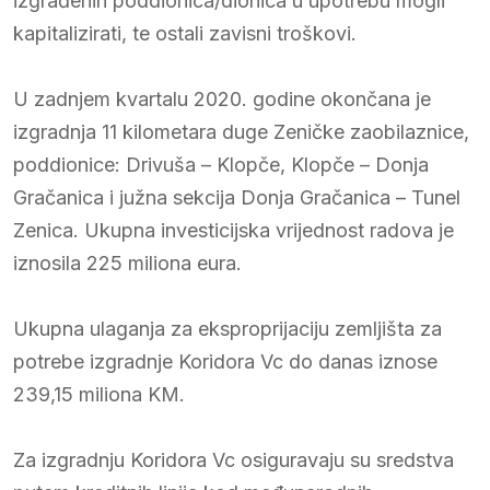
izgrađenih poddionica/dionica u upotrebu mogli
kapitalizirati, te ostali zavisni troškovi.
U zadnjem kvartalu 2020. godine okončana je
izgradnja 11 kilometara duge Zeničke zaobilaznice,
poddionice: Drivuša – Klopče, Klopče – Donja
Gračanica i južna sekcija Donja Gračanica – Tunel
Zenica. Ukupna investicijska vrijednost radova je
iznosila 225 miliona eura.
Ukupna ulaganja za eksproprijaciju zemljišta za
potrebe izgradnje Koridora Vc do danas iznose
239,15 miliona KM.
Za izgradnju Koridora Vc osiguravaju su sredstva