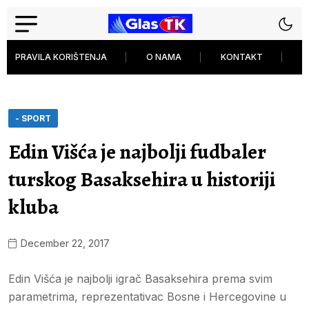
PRAVILA KORIŠTENJA
O NAMA
KONTAKT
P
- SPORT
Edin Višća je najbolji fudbaler
turskog Basaksehira u historiji
kluba
December 22, 2017
Edin Višća je najbolji igrač Basaksehira prema svim
parametrima, reprezentativac Bosne i Hercegovine u