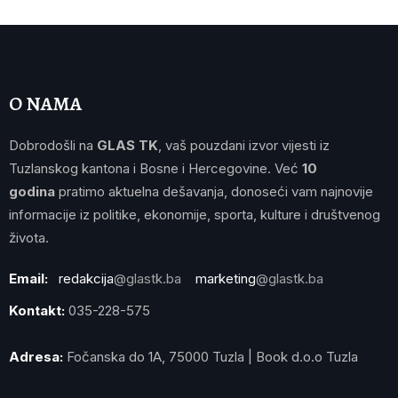
O NAMA
Dobrodošli na
GLAS TK
, vaš pouzdani izvor vijesti iz
Tuzlanskog kantona i Bosne i Hercegovine. Već
10
godina
pratimo aktuelna dešavanja, donoseći vam najnovije
informacije iz politike, ekonomije, sporta, kulture i društvenog
života.
Email:
redakcija
@glastk.ba
marketing
@glastk.ba
Kontakt:
035-228-575
Adresa:
Fočanska do 1A, 75000 Tuzla | Book d.o.o Tuzla