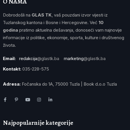
O NAMA
Dobrodošli na
GLAS TK
, vaš pouzdani izvor vijesti iz
Tuzlanskog kantona i Bosne i Hercegovine. Već
10
godina
pratimo aktuelna dešavanja, donoseći vam najnovije
informacije iz politike, ekonomije, sporta, kulture i društvenog
života.
Email:
redakcija
@glastk.ba
marketing
@glastk.ba
Kontakt:
035-228-575
Adresa:
Fočanska do 1A, 75000 Tuzla | Book d.o.o Tuzla
Najpopularnije kategorije