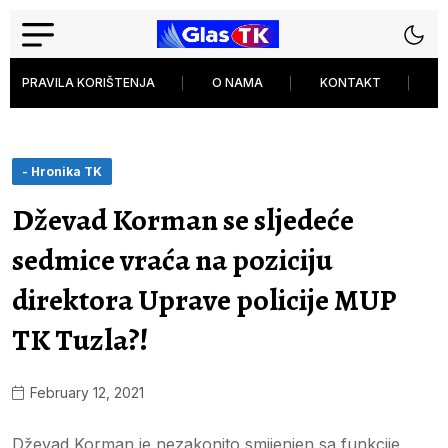
PRAVILA KORIŠTENJA
O NAMA
KONTAKT
P
- Hronika TK
Dževad Korman se sljedeće
sedmice vraća na poziciju
direktora Uprave policije MUP
TK Tuzla?!
February 12, 2021
Dževad Korman je nezakonito smijenjen sa funkcije