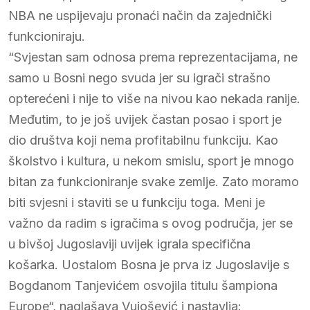
NBA ne uspijevaju pronaći način da zajednički
funkcioniraju.
“Svjestan sam odnosa prema reprezentacijama, ne
samo u Bosni nego svuda jer su igrači strašno
opterećeni i nije to više na nivou kao nekada ranije.
Međutim, to je još uvijek častan posao i sport je
dio društva koji nema profitabilnu funkciju. Kao
školstvo i kultura, u nekom smislu, sport je mnogo
bitan za funkcioniranje svake zemlje. Zato moramo
biti svjesni i staviti se u funkciju toga. Meni je
važno da radim s igračima s ovog područja, jer se
u bivšoj Jugoslaviji uvijek igrala specifična
košarka. Uostalom Bosna je prva iz Jugoslavije s
Bogdanom Tanjevićem osvojila titulu šampiona
Europe“, naglašava Vujošević i nastavlja: