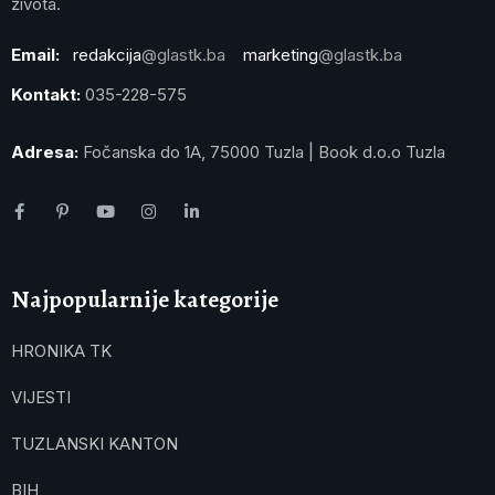
života.
Email:
redakcija
@glastk.ba
marketing
@glastk.ba
Kontakt:
035-228-575
Adresa:
Fočanska do 1A, 75000 Tuzla | Book d.o.o Tuzla
Najpopularnije kategorije
HRONIKA TK
VIJESTI
TUZLANSKI KANTON
BIH