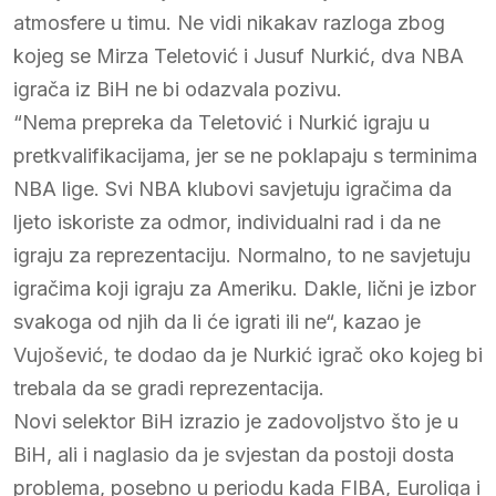
atmosfere u timu. Ne vidi nikakav razloga zbog
kojeg se Mirza Teletović i Jusuf Nurkić, dva NBA
igrača iz BiH ne bi odazvala pozivu.
“Nema prepreka da Teletović i Nurkić igraju u
pretkvalifikacijama, jer se ne poklapaju s terminima
NBA lige. Svi NBA klubovi savjetuju igračima da
ljeto iskoriste za odmor, individualni rad i da ne
igraju za reprezentaciju. Normalno, to ne savjetuju
igračima koji igraju za Ameriku. Dakle, lični je izbor
svakoga od njih da li će igrati ili ne“, kazao je
Vujošević, te dodao da je Nurkić igrač oko kojeg bi
trebala da se gradi reprezentacija.
Novi selektor BiH izrazio je zadovoljstvo što je u
BiH, ali i naglasio da je svjestan da postoji dosta
problema, posebno u periodu kada FIBA, Euroliga i