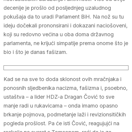
decenije je prošlo od posljednjeg uzaludnog
pokušaja da to uradi Parlament BiH. Na nož su tu
ideju dočekali prononsirani i dokazani naciošoveni,
koji su redovno većina u oba doma državnog
parlamenta, ne krijući simpatije prema onome što je
bio i što je danas fašizam.
Kad se na sve to doda sklonost ovih mračnjaka i
ponosnih sljedbenika nacizma, fašizma i, psoebno,
ustaštva – a lider HDZ-a Dragan Čović to sve
manje radi u rukavicama – onda imamo opasno
brkanje pojmova, podmetanje laži i revizionsitičkih
pogleda prošlost. Pa će isti Čović, reagujujći na