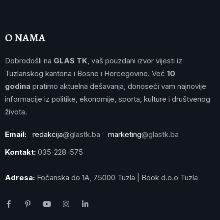
O NAMA
Dobrodošli na
GLAS TK
, vaš pouzdani izvor vijesti iz
Tuzlanskog kantona i Bosne i Hercegovine. Već
10
godina
pratimo aktuelna dešavanja, donoseći vam najnovije
informacije iz politike, ekonomije, sporta, kulture i društvenog
života.
Email:
redakcija
@glastk.ba
marketing
@glastk.ba
Kontakt:
035-228-575
Adresa:
Fočanska do 1A, 75000 Tuzla | Book d.o.o Tuzla