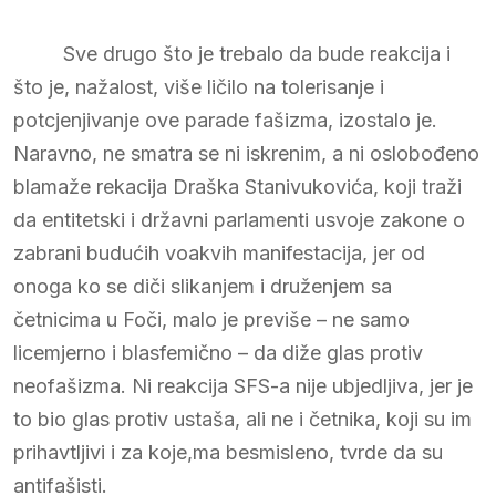
Sve drugo što je trebalo da bude reakcija i
što je, nažalost, više ličilo na tolerisanje i
potcjenjivanje ove parade fašizma, izostalo je.
Naravno, ne smatra se ni iskrenim, a ni oslobođeno
blamaže rekacija Draška Stanivukovića, koji traži
da entitetski i državni parlamenti usvoje zakone o
zabrani budućih voakvih manifestacija, jer od
onoga ko se diči slikanjem i druženjem sa
četnicima u Foči, malo je previše – ne samo
licemjerno i blasfemično – da diže glas protiv
neofašizma. Ni reakcija SFS-a nije ubjedljiva, jer je
to bio glas protiv ustaša, ali ne i četnika, koji su im
prihavtljivi i za koje,ma besmisleno, tvrde da su
antifašisti.