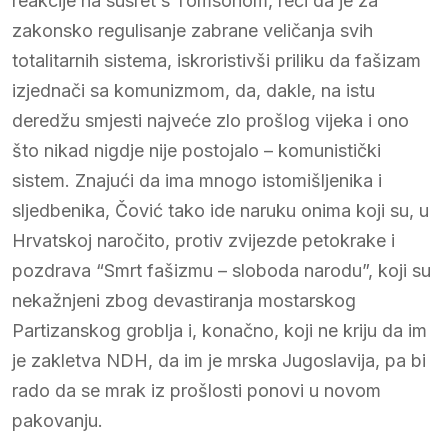
reakcije na susret s Tomsonom, reći da je za
zakonsko regulisanje zabrane veličanja svih
totalitarnih sistema, iskroristivši priliku da fašizam
izjednači sa komunizmom, da, dakle, na istu
deredžu smjesti najveće zlo prošlog vijeka i ono
što nikad nigdje nije postojalo – komunistički
sistem. Znajući da ima mnogo istomišljenika i
sljedbenika, Čović tako ide naruku onima koji su, u
Hrvatskoj naročito, protiv zvijezde petokrake i
pozdrava “Smrt fašizmu – sloboda narodu”, koji su
nekažnjeni zbog devastiranja mostarskog
Partizanskog groblja i, konačno, koji ne kriju da im
je zakletva NDH, da im je mrska Jugoslavija, pa bi
rado da se mrak iz prošlosti ponovi u novom
pakovanju.