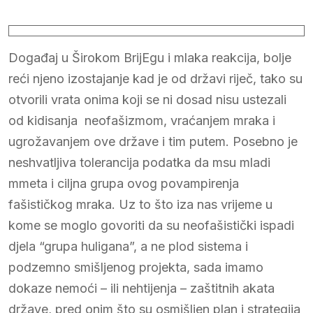
Događaj u Širokom BrijEgu i mlaka reakcija, bolje
reći njeno izostajanje kad je od državi riječ, tako su
otvorili vrata onima koji se ni dosad nisu ustezali
od kidisanja neofašizmom, vraćanjem mraka i
ugrožavanjem ove države i tim putem. Posebno je
neshvatljiva tolerancija podatka da msu mladi
mmeta i ciljna grupa ovog povampirenja
fašističkog mraka. Uz to što iza nas vrijeme u
kome se moglo govoriti da su neofašistički ispadi
djela “grupa huligana”, a ne plod sistema i
podzemno smišljenog projekta, sada imamo
dokaze nemoći – ili nehtijenja – zaštitnih akata
države, pred onim što su osmišljen plan i strategija