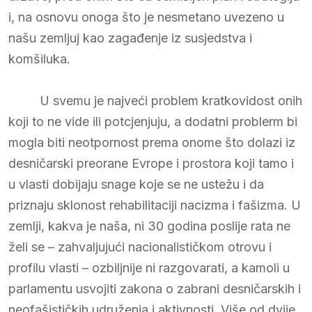
i, na osnovu onoga što je nesmetano uvezeno u
našu zemljuj kao zagađenje iz susjedstva i
komšiluka.
U svemu je najveći problem kratkovidost onih
koji to ne vide ili potcjenjuju, a dodatni problerm bi
mogla biti neotpornost prema onome što dolazi iz
desničarski preorane Evrope i prostora koji tamo i
u vlasti dobijaju snage koje se ne ustežu i da
priznaju sklonost rehabilitaciji nacizma i fašizma. U
zemlji, kakva je naša, ni 30 godina poslije rata ne
želi se – zahvaljujući nacionalističkom otrovu i
profilu vlasti – ozbiljnije ni razgovarati, a kamoli u
parlamentu usvojiti zakona o zabrani desničarskih i
neofašističkih udruženja i aktivnosti. Više od dvije