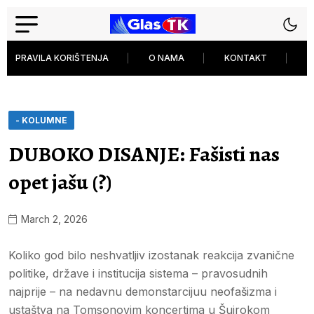
PRAVILA KORIŠTENJA
O NAMA
KONTAKT
P
- KOLUMNE
DUBOKO DISANJE: Fašisti nas
opet jašu (?)
March 2, 2026
Koliko god bilo neshvatljiv izostanak reakcija zvanične
politike, države i institucija sistema – pravosudnih
najprije – na nedavnu demonstarcijuu neofašizma i
ustaštva na Tomsonovim koncertima u Šuirokom