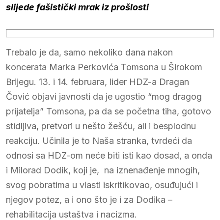
slijede fašistički mrak iz prošlosti
Trebalo je da, samo nekoliko dana nakon
koncerata Marka Perkovića Tomsona u Širokom
Brijegu. 13. i 14. februara, lider HDZ-a Dragan
Čović objavi javnosti da je ugostio “mog dragog
prijatelja” Tomsona, pa da se početna tiha, gotovo
stidljiva, pretvori u nešto žešću, ali i besplodnu
reakciju. Učinila je to Naša stranka, tvrdeći da
odnosi sa HDZ-om neće biti isti kao dosad, a onda
i Milorad Dodik, koji je, na iznenađenje mnogih,
svog pobratima u vlasti iskritikovao, osuđujući i
njegov potez, a i ono što je i za Dodika –
rehabilitacija ustaštva i nacizma.