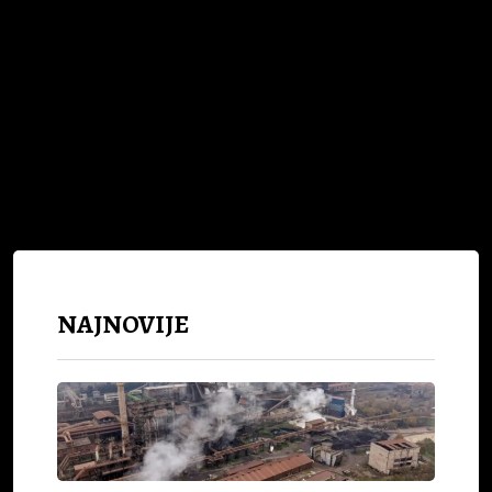
Nijemci žele olakšati pronalazak posla
radnicima iz inostranstva
NAJNOVIJE