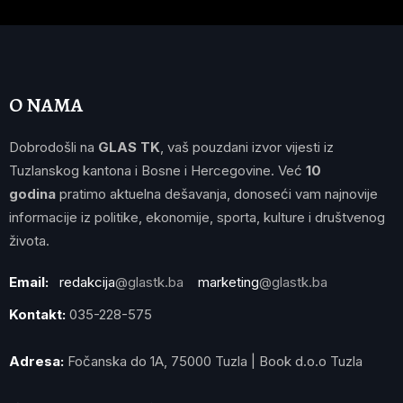
O NAMA
Dobrodošli na
GLAS TK
, vaš pouzdani izvor vijesti iz
Tuzlanskog kantona i Bosne i Hercegovine. Već
10
godina
pratimo aktuelna dešavanja, donoseći vam najnovije
informacije iz politike, ekonomije, sporta, kulture i društvenog
života.
Email:
redakcija
@glastk.ba
marketing
@glastk.ba
Kontakt:
035-228-575
Adresa:
Fočanska do 1A, 75000 Tuzla | Book d.o.o Tuzla