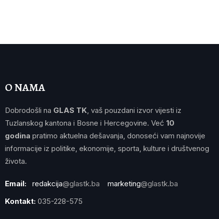
O NAMA
Dobrodošli na
GLAS TK
, vaš pouzdani izvor vijesti iz
Tuzlanskog kantona i Bosne i Hercegovine. Već
10
godina
pratimo aktuelna dešavanja, donoseći vam najnovije
informacije iz politike, ekonomije, sporta, kulture i društvenog
života.
Email:
redakcija
@glastk.ba
marketing
@glastk.ba
Kontakt:
035-228-575