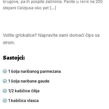
krugove, pa ih pospite začinima. Pecite u rerni na 200
stepeni Celzijusa oko pet […]
Volite grickalice? Napravite sami domaći čips sa
sirom.
Sastojci:
1 šolja naribanog parmezana
1 šolja naribane gaude
1/2 kašičice čilija
1 kašičica vlasca