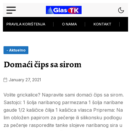
PRAVILA KORIŠTENJA
O NAMA
KONTAKT
P
- Aktuelno
Domaći čips sa sirom
January 27, 2021
Volite grickalice? Napravite sami domaći čips sa sirom.
Sastojci: 1 šolja naribanog parmezana 1 šolja naribane
gaude 1/2 kašičice čilija 1 kašičica vlasca Priprema: Na
lim obložen papirom za pečenje ili silikonsku podlogu
za pečenje rasporedite tanke slojeve naribanog sira u