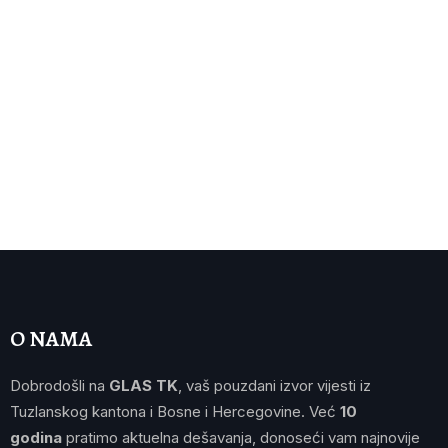
O NAMA
Dobrodošli na
GLAS TK
, vaš pouzdani izvor vijesti iz
Tuzlanskog kantona i Bosne i Hercegovine. Već
10
godina
pratimo aktuelna dešavanja, donoseći vam najnovije