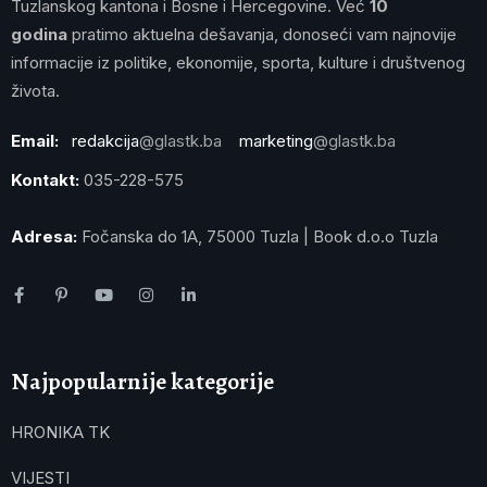
Tuzlanskog kantona i Bosne i Hercegovine. Već
10
godina
pratimo aktuelna dešavanja, donoseći vam najnovije
informacije iz politike, ekonomije, sporta, kulture i društvenog
života.
Email:
redakcija
@glastk.ba
marketing
@glastk.ba
Kontakt:
035-228-575
Adresa:
Fočanska do 1A, 75000 Tuzla | Book d.o.o Tuzla
Najpopularnije kategorije
HRONIKA TK
VIJESTI