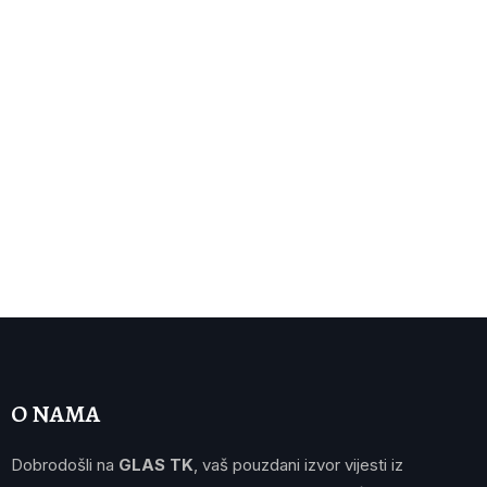
O NAMA
Dobrodošli na
GLAS TK
, vaš pouzdani izvor vijesti iz