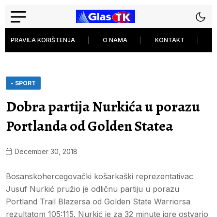
PRAVILA KORIŠTENJA
O NAMA
KONTAKT
P
- SPORT
Dobra partija Nurkića u porazu
Portlanda od Golden Statea
December 30, 2018
Bosanskohercegovački košarkaški reprezentativac
Jusuf Nurkić pružio je odličnu partiju u porazu
Portland Trail Blazersa od Golden State Warriorsa
rezultatom 105:115. Nurkić je za 32 minute igre ostvario