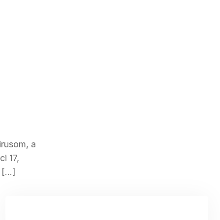
irusom, a
i 17,
 […]