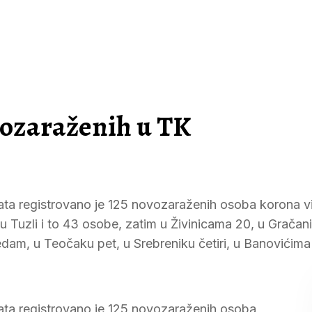
vozaraženih u TK
ata registrovano je 125 novozaraženih osoba korona v
 Tuzli i to 43 osobe, zatim u Živinicama 20, u Gračanic
edam, u Teočaku pet, u Srebreniku četiri, u Banovićima
ata registrovano je 125 novozaraženih osoba