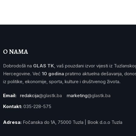
O NAMA
Dobrodošli na
GLAS TK
, vaš pouzdani izvor vijesti iz Tuzlansko
Hercegovine. Već
10 godina
pratimo aktuelna dešavanja, donos
iz politike, ekonomije, sporta, kulture i društvenog života.
Email:
redakcija
@glastk.ba
marketing
@glastk.ba
Kontakt:
035-228-575
Adresa:
Fočanska do 1A, 75000 Tuzla | Book d.o.o Tuzla