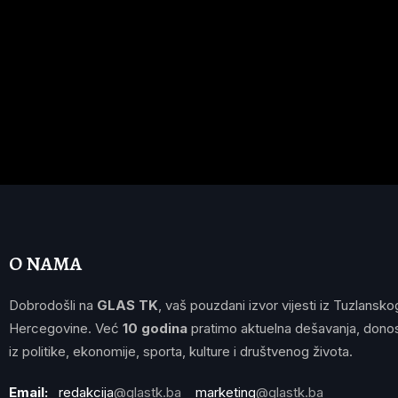
O NAMA
Dobrodošli na
GLAS TK
, vaš pouzdani izvor vijesti iz Tuzlansko
Hercegovine. Već
10 godina
pratimo aktuelna dešavanja, donos
iz politike, ekonomije, sporta, kulture i društvenog života.
Email:
redakcija
@glastk.ba
marketing
@glastk.ba