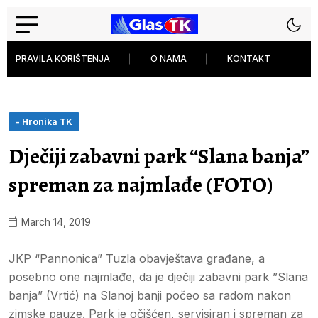
PRAVILA KORIŠTENJA
O NAMA
KONTAKT
P
- Hronika TK
Dječiji zabavni park “Slana banja”
spreman za najmlađe (FOTO)
March 14, 2019
JKP “Pannonica” Tuzla obavještava građane, a
posebno one najmlađe, da je dječiji zabavni park ”Slana
banja” (Vrtić) na Slanoj banji počeo sa radom nakon
zimske pauze. Park je očišćen, servisiran i spreman za