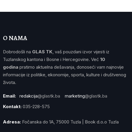
O NAMA
Dobrodošli na
GLAS TK
, vaš pouzdani izvor vijesti iz
Tuzlanskog kantona i Bosne i Hercegovine. Već
10
godina
pratimo aktuelna dešavanja, donoseći vam najnovije
informacije iz politike, ekonomije, sporta, kulture i društvenog
života.
Email:
redakcija
@glastk.ba
marketing
@glastk.ba
Kontakt:
035-228-575
Adresa:
Fočanska do 1A, 75000 Tuzla | Book d.o.o Tuzla