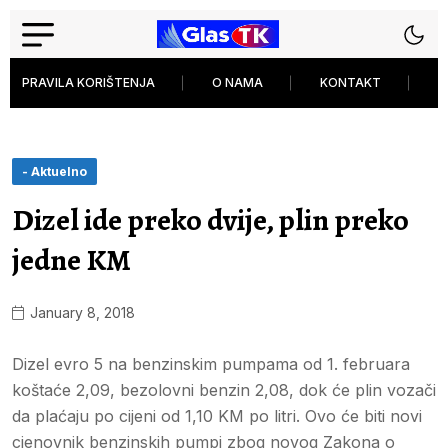
PRAVILA KORIŠTENJA
O NAMA
KONTAKT
P
- Aktuelno
Dizel ide preko dvije, plin preko
jedne KM
January 8, 2018
Dizel evro 5 na benzinskim pumpama od 1. februara
koštaće 2,09, bezolovni benzin 2,08, dok će plin vozači
da plaćaju po cijeni od 1,10 KM po litri. Ovo će biti novi
cjenovnik benzinskih pumpi zbog novog Zakona o