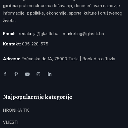
godina
pratimo aktuelna dešavanja, donoseći vam najnovije
informacije iz politike, ekonomije, sporta, kulture i društvenog
života.
Email:
redakcija
@glastk.ba
marketing
@glastk.ba
Kontakt:
035-228-575
Adresa:
Fočanska do 1A, 75000 Tuzla | Book d.o.o Tuzla
Najpopularnije kategorije
HRONIKA TK
VIJESTI