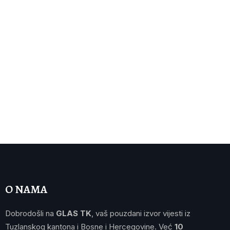
O NAMA
Dobrodošli na
GLAS TK
, vaš pouzdani izvor vijesti iz
Tuzlanskog kantona i Bosne i Hercegovine. Već
10