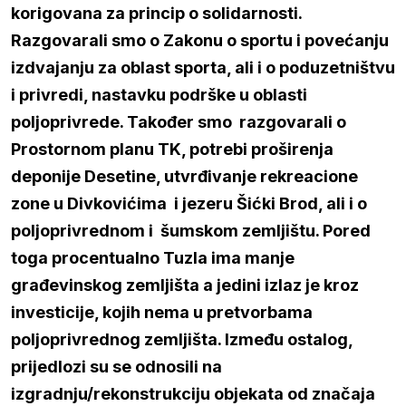
korigovana za princip o solidarnosti.
Razgovarali smo o Zakonu o sportu i povećanju
izdvajanju za oblast sporta, ali i o poduzetništvu
i privredi, nastavku podrške u oblasti
poljoprivrede. Također smo razgovarali o
Prostornom planu TK, potrebi proširenja
deponije Desetine, utvrđivanje rekreacione
zone u Divkovićima i jezeru Šićki Brod, ali i o
poljoprivrednom i šumskom zemljištu. Pored
toga procentualno Tuzla ima manje
građevinskog zemljišta a jedini izlaz je kroz
investicije, kojih nema u pretvorbama
poljoprivrednog zemljišta. Između ostalog,
prijedlozi su se odnosili na
izgradnju/rekonstrukciju objekata od značaja