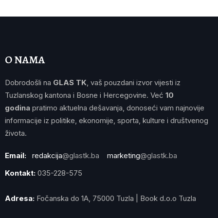
O NAMA
Dobrodošli na
GLAS TK
, vaš pouzdani izvor vijesti iz
Tuzlanskog kantona i Bosne i Hercegovine. Već
10
godina
pratimo aktuelna dešavanja, donoseći vam najnovije
informacije iz politike, ekonomije, sporta, kulture i društvenog
života.
Email:
redakcija
@glastk.ba
marketing
@glastk.ba
Kontakt:
035-228-575
Adresa:
Fočanska do 1A, 75000 Tuzla | Book d.o.o Tuzla