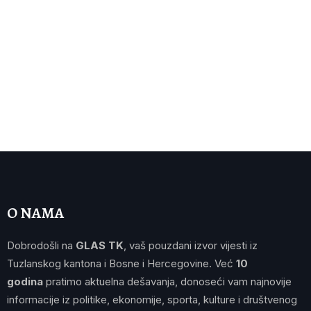
O NAMA
Dobrodošli na
GLAS TK
, vaš pouzdani izvor vijesti iz
Tuzlanskog kantona i Bosne i Hercegovine. Već
10
godina
pratimo aktuelna dešavanja, donoseći vam najnovije
informacije iz politike, ekonomije, sporta, kulture i društvenog