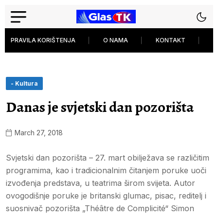
PRAVILA KORIŠTENJA
O NAMA
KONTAKT
P
- Kultura
Danas je svjetski dan pozorišta
March 27, 2018
Svjetski dan pozorišta – 27. mart obilježava se različitim
programima, kao i tradicionalnim čitanjem poruke uoči
izvođenja predstava, u teatrima širom svijeta. Autor
ovogodišnje poruke je britanski glumac, pisac, reditelj i
suosnivač pozorišta „Théâtre de Complicité“ Simon