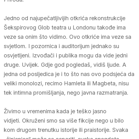
Jedno od najupečatljivijih otkrića rekonstrukcije
Šekspirovog Glob teatra u Londonu takođe ima
veze sa onim što vidimo. Ovo otkriće ima veze sa
svjetlom. I pozornica i auditorijum jednako su
osvjetljeni. Izvođači i publika mogu da vide jedni
druge. Uvijek. Gdje god pogledaš, vidiš ljude. A
jedna od posljedica je i to što nas ovo podsjeća da
veliki monolozi, recimo Hamleta ili Magbeta, nisu
tek intimna promišljanja, nego javna razmatranja.
Živimo u vremenima kada je teško jasno
vidjeti. Okruženi smo sa više fikcije nego u bilo
kom drugom trenutku istorije ili praistorije. Svaka