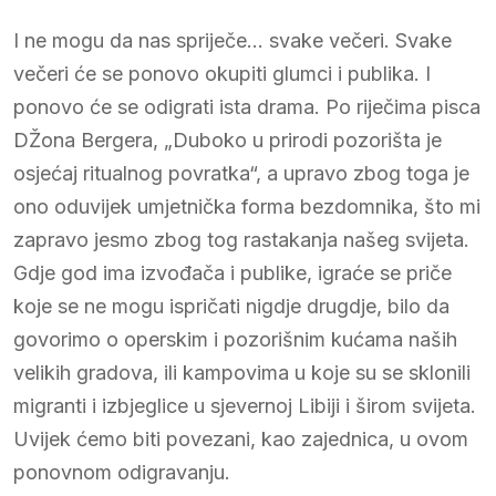
I ne mogu da nas spriječe… svake večeri. Svake
večeri će se ponovo okupiti glumci i publika. I
ponovo će se odigrati ista drama. Po riječima pisca
DŽona Bergera, „Duboko u prirodi pozorišta je
osjećaj ritualnog povratka“, a upravo zbog toga je
ono oduvijek umjetnička forma bezdomnika, što mi
zapravo jesmo zbog tog rastakanja našeg svijeta.
Gdje god ima izvođača i publike, igraće se priče
koje se ne mogu ispričati nigdje drugdje, bilo da
govorimo o operskim i pozorišnim kućama naših
velikih gradova, ili kampovima u koje su se sklonili
migranti i izbjeglice u sjevernoj Libiji i širom svijeta.
Uvijek ćemo biti povezani, kao zajednica, u ovom
ponovnom odigravanju.