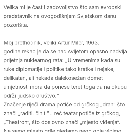
Velika mi je čast i zadovoljstvo što sam evropski
predstavnik na ovogodišnjem Svjetskom danu
pozorišta.
Moj prethodnik, veliki Artur Miler, 1963.
godine rekao je da se nad svijetom opasno nadvija
prijetnja nuklearnog rata: „U vremenima kada su
ruke diplomatije i politike tako kratke i nejake,
delikatan, ali nekada dalekosežan domet
umjetnosti mora da ponese teret toga da na okupu
održi ljudsko društvo.“
Značenje riječi drama potiče od grčkog „dran“ što
znači „raditi, činiti“… reč teatar potiče iz grčkog,
„Theatron“, što doslovno znači „mjesto viđenja“.
Ne samo mjesto gdje gledamo nego gdje vidimo,