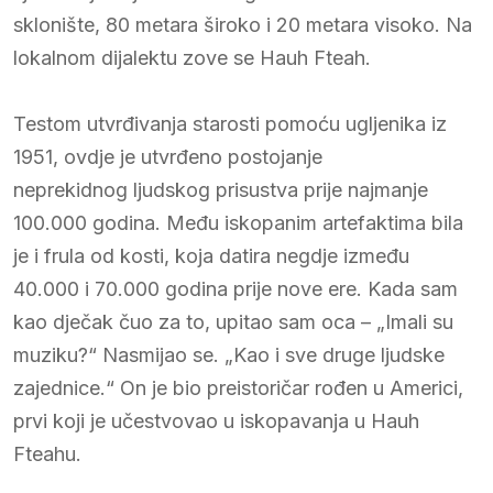
sklonište, 80 metara široko i 20 metara visoko. Na
lokalnom dijalektu zove se Hauh Fteah.
Testom utvrđivanja starosti pomoću ugljenika iz
1951, ovdje je utvrđeno postojanje
neprekidnog ljudskog prisustva prije najmanje
100.000 godina. Među iskopanim artefaktima bila
je i frula od kosti, koja datira negdje između
40.000 i 70.000 godina prije nove ere. Kada sam
kao dječak čuo za to, upitao sam oca – „Imali su
muziku?“ Nasmijao se. „Kao i sve druge ljudske
zajednice.“ On je bio preistoričar rođen u Americi,
prvi koji je učestvovao u iskopavanja u Hauh
Fteahu.