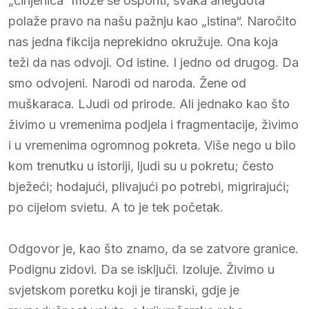
„činjenica“ može se osporiti, svaka anegdota
polaže pravo na našu pažnju kao „istina“. Naročito
nas jedna fikcija neprekidno okružuje. Ona koja
teži da nas odvoji. Od istine. I jedno od drugog. Da
smo odvojeni. Narodi od naroda. Žene od
muškaraca. LJudi od prirode. Ali jednako kao što
živimo u vremenima podjela i fragmentacije, živimo
i u vremenima ogromnog pokreta. Više nego u bilo
kom trenutku u istoriji, ljudi su u pokretu; često
bježeći; hodajući, plivajući po potrebi, migrirajući;
po cijelom svietu. A to je tek početak.
Odgovor je, kao što znamo, da se zatvore granice.
Podignu zidovi. Da se isključi. Izoluje. Živimo u
svjetskom poretku koji je tiranski, gdje je