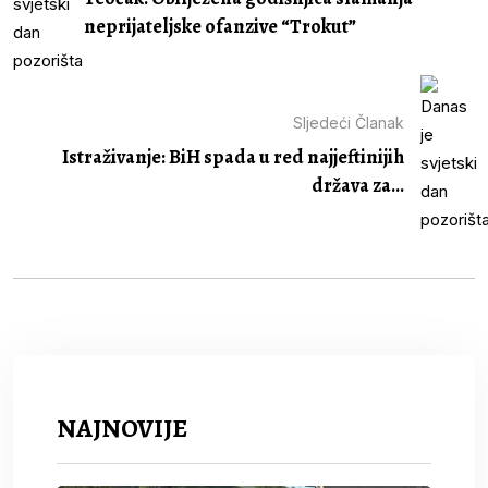
neprijateljske ofanzive “Trokut”
Sljedeći Članak
Istraživanje: BiH spada u red najjeftinijih
država za...
NAJNOVIJE