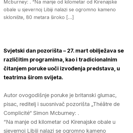
Mcburney: . “Na manje od kilometar od Kirenajske
obale u sjevernoj Libiji nalazi se ogromno kameno
sklonište, 80 metara široko […]
Svjetski dan pozorišta – 27. mart obilježava se
različitim programima, kao i tradicionalnim
čitanjem poruke uoči izvođenja predstava, u
teatrima širom svijeta.
Autor ovogodišnje poruke je britanski glumac,
pisac, reditelj i suosnivač pozorišta „Théâtre de
Complicité“ Simon Mcburney: .
“Na manje od kilometar od Kirenajske obale u
sjevernoj Libiji nalazi se ogromno kameno