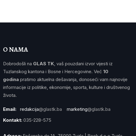
O NAMA
Dobrodošli na
GLAS TK
, vaš pouzdani izvor vijesti iz
Tuzlanskog kantona i Bosne i Hercegovine. Već
10
godina
pratimo aktuelna dešavanja, donoseći vam najnovije
informacije iz politike, ekonomije, sporta, kulture i društvenog
života.
Email:
redakcija
@glastk.ba
marketing
@glastk.ba
Kontakt:
035-228-575
Adresa:
Fočanska do 1A, 75000 Tuzla | Book d.o.o Tuzla