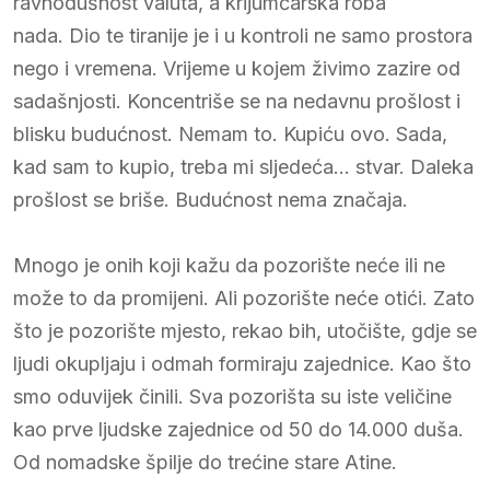
ravnodušnost valuta, a krijumčarska roba
nada. Dio te tiranije je i u kontroli ne samo prostora
nego i vremena. Vrijeme u kojem živimo zazire od
sadašnjosti. Koncentriše se na nedavnu prošlost i
blisku budućnost. Nemam to. Kupiću ovo. Sada,
kad sam to kupio, treba mi sljedeća… stvar. Daleka
prošlost se briše. Budućnost nema značaja.
Mnogo je onih koji kažu da pozorište neće ili ne
može to da promijeni. Ali pozorište neće otići. Zato
što je pozorište mjesto, rekao bih, utočište, gdje se
ljudi okupljaju i odmah formiraju zajednice. Kao što
smo oduvijek činili. Sva pozorišta su iste veličine
kao prve ljudske zajednice od 50 do 14.000 duša.
Od nomadske špilje do trećine stare Atine.