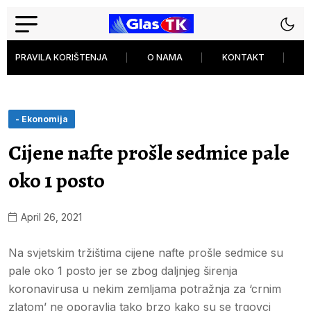
PRAVILA KORIŠTENJA
O NAMA
KONTAKT
P
- Ekonomija
Cijene nafte prošle sedmice pale
oko 1 posto
April 26, 2021
Na svjetskim tržištima cijene nafte prošle sedmice su
pale oko 1 posto jer se zbog daljnjeg širenja
koronavirusa u nekim zemljama potražnja za ‘crnim
zlatom’ ne oporavlja tako brzo kako su se trgovci