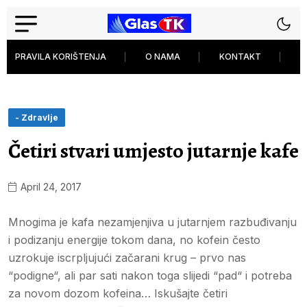
PRAVILA KORIŠTENJA
O NAMA
KONTAKT
P
- Zdravlje
Četiri stvari umjesto jutarnje kafe
April 24, 2017
Mnogima je kafa nezamjenjiva u jutarnjem razbuđivanju
i podizanju energije tokom dana, no kofein često
uzrokuje iscrpljujući začarani krug – prvo nas
“podigne“, ali par sati nakon toga slijedi “pad“ i potreba
za novom dozom kofeina… Iskušajte četiri