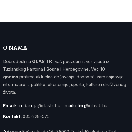
O NAMA
Dobrodošli na
GLAS TK
, vaš pouzdani izvor vijesti iz
Tuzlanskog kantona i Bosne i Hercegovine. Već
10
godina
pratimo aktuelna dešavanja, donoseći vam najnovije
informacije iz politike, ekonomije, sporta, kulture i društvenog
života.
Email:
redakcija
@glastk.ba
marketing
@glastk.ba
Kontakt:
035-228-575
Adresa:
Fočanska do 1A, 75000 Tuzla | Book d.o.o Tuzla