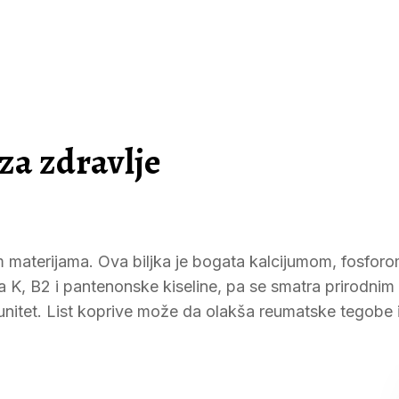
za zdravlje
im materijama. Ova biljka je bogata kalcijumom, fosforo
na K, B2 i pantenonske kiseline, pa se smatra prirodnim
imunitet. List koprive može da olakša reumatske tegobe 