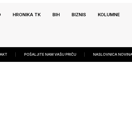
O
HRONIKA TK
BIH
BIZNIS
KOLUMNE
AKT
POŠALJITE NAM VAŠU PRIČU
NASLOVNICA NOVINA