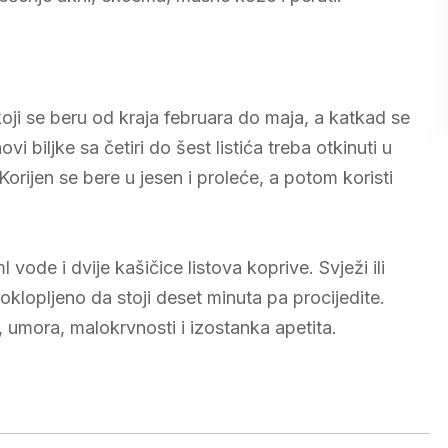
 koji se beru od kraja februara do maja, a katkad se
biljke sa četiri do šest listića treba otkinuti u
orijen se bere u jesen i proleće, a potom koristi
ode i dvije kašičice listova koprive. Svježi ili
poklopljeno da stoji deset minuta pa procijedite.
 umora, malokrvnosti i izostanka apetita.