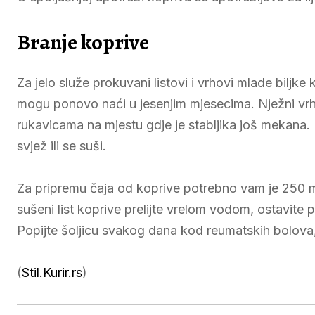
Branje koprive
Za jelo služe prokuvani listovi i vrhovi mlade biljke
mogu ponovo naći u jesenjim mjesecima. Nježni vrhovi 
rukavicama na mjestu gdje je stabljika još mekana. K
svjež ili se suši.
Za pripremu čaja od koprive potrebno vam je 250 ml v
sušeni list koprive prelijte vrelom vodom, ostavite 
Popijte šoljicu svakog dana kod reumatskih bolova,
(
Stil.Kurir.rs
)