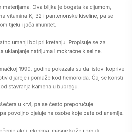
im materijama. Ova biljka je bogata kalcijumom,
ima vitamina K, B2 i pantenonske kiseline, pa se
 tijelu i jača imunitet.
tno umanji bol pri kretanju. Propisuje se za
a uklanjanje natrijuma i mokraćne kiseline.
emačkoj 1999. godine pokazala su da listovi koprive
otiv dijareje i pomaže kod hemoroida. Čaj se koristi
o kod stavranja kamena u bubregu.
 šećera u krvi, pa se često preporučuje
 pa povoljno djeluje na osobe koje pate od anemije.
ječenje akni, ekcema, masne kože i peruti.