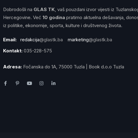
Dobrodošli na
GLAS TK
, vaš pouzdani izvor vijesti iz Tuzlansko
Hercegovine. Već
10 godina
pratimo aktuelna dešavanja, donos
iz politike, ekonomije, sporta, kulture i društvenog života.
Email:
redakcija
@glastk.ba
marketing
@glastk.ba
Kontakt:
035-228-575
Adresa:
Fočanska do 1A, 75000 Tuzla | Book d.o.o Tuzla