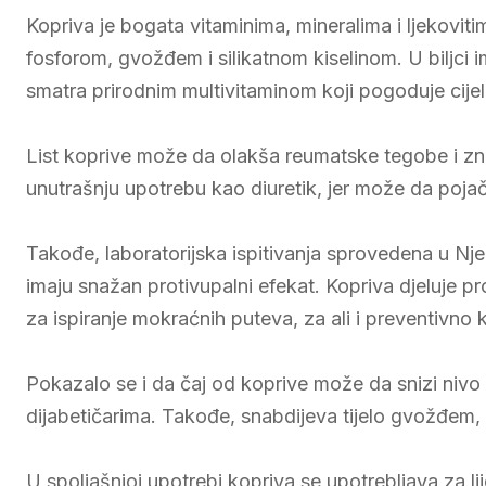
Kopriva je bogata vitaminima, mineralima i ljekovit
fosforom, gvožđem i silikatnom kiselinom. U biljci 
smatra prirodnim multivitaminom koji pogoduje cijelom
List koprive može da olakša reumatske tegobe i zna
unutrašnju upotrebu kao diuretik, jer može da pojač
Takođe, laboratorijska ispitivanja sprovedena u Nj
imaju snažan protivupalni efekat. Kopriva djeluje pr
za ispiranje mokraćnih puteva, za ali i preventivn
Pokazalo se i da čaj od koprive može da snizi nivo
dijabetičarima. Takođe, snabdijeva tijelo gvožđem,
U spoljašnjoj upotrebi kopriva se upotrebljava za li